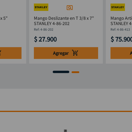
x 5"
Mango Deslizante en T 3/8 x 7"
Mango Arti
STANLEY 4-86-202
STANLEY 4
:
4-86-202
:
4-86-413
$
27
.
900
$
75
.
90
Agregar