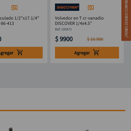
culado 1/2"x17.1/4"
Volvedor en T cr-vanadio
-86-413
DISCOVER 1/4x4.5"
:
100471
0
$
9900
$
10
.
900
Agregar
Agregar