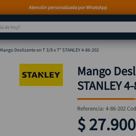
Paga a Crédito con Addi y Sistecrédito
 de hoy?
TÉRMINOS MÁS BUSCADOS
Mango Deslizante en T 3/8 x 7" STANLEY 4-86-202
taladro
1
.
taladros pulidoras
2
.
Mango Desli
compresor
3
.
STANLEY 4-
broca
4
.
sierra circular
5
.
hidrolavadora
6
.
Referencia
:
4-86-202
Cod
ruteadora
7
.
$
27
.
900
mototool
8
.