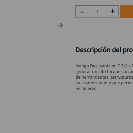
taladro inalámbrico
9
.
－
＋
llave impacto
10
.
Descripción del pr
Mango Deslizante en T 3/8 x 
generar un alto torque con amb
de herramientas, estructuras
en cromo vanadio que permite 
en talleres