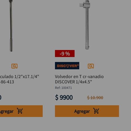
-
9 %
culado 1/2"x17.1/4"
Volvedor en T cr-vanadio
-86-413
DISCOVER 1/4x4.5"
:
100471
0
$
9900
$
10
.
900
Agregar
Agregar