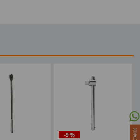
-
9 %