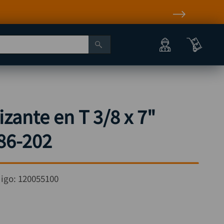
zante en T 3/8 x 7"
86-202
igo:
120055100