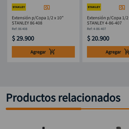
Extensión p/Copa 1/2 x 10"
Extensión p/Copa 1/2 
STANLEY 86 408
STANLEY 4-86-407
:
86 408
:
4-86-407
$
29
.
900
$
20
.
900
Agregar
Agregar
Productos relacionados