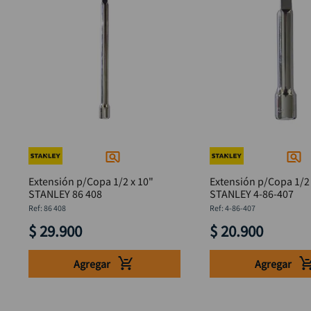
Extensión p/Copa 1/2 x 10"
Extensión p/Copa 1/2 
STANLEY 86 408
STANLEY 4-86-407
:
86 408
:
4-86-407
$
29
.
900
$
20
.
900
Agregar
Agregar