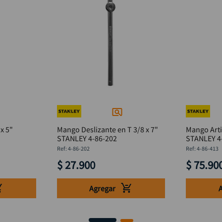
x 5"
Mango Deslizante en T 3/8 x 7"
Mango Arti
STANLEY 4-86-202
STANLEY 4
:
4-86-202
:
4-86-413
$
27
.
900
$
75
.
90
Agregar