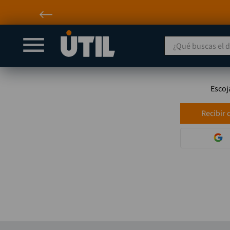
¿Qué buscas el día
Escoj
Recibir 