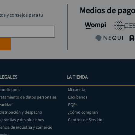
taladro inalámbrico
9
.
Medios de pag
rodachina
10
.
tos y consejos para tu
LEGALES
LA TIENDA
condiciones
Mi cuenta
tratamiento de datos personales
Escríbenos
vacidad
PQRs
 distribución y despacho
¿Cómo comprar?
 garantías y devoluciones
Centros de Servicio
encia de industria y comercio
envíos