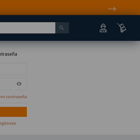
ontraseña
 mi contraseña
egístrese