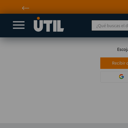
¿Qué buscas el día
Escoj
Recibir 