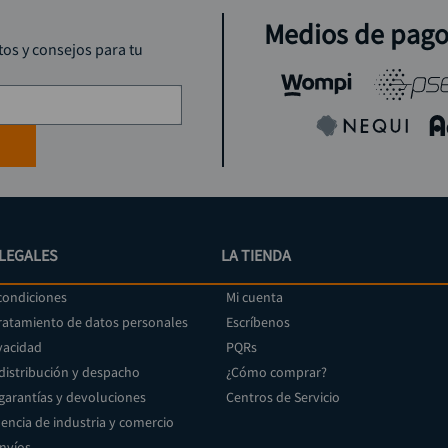
rueda
9
.
Medios de pag
alicate
10
.
tos y consejos para tu
LEGALES
LA TIENDA
condiciones
Mi cuenta
tratamiento de datos personales
Escríbenos
vacidad
PQRs
 distribución y despacho
¿Cómo comprar?
 garantías y devoluciones
Centros de Servicio
encia de industria y comercio
envíos