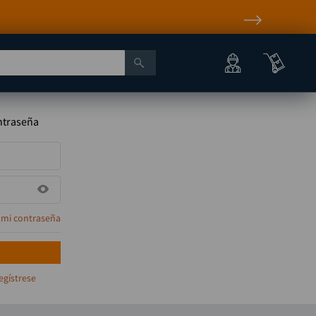
ontraseña
 mi contraseña
egístrese