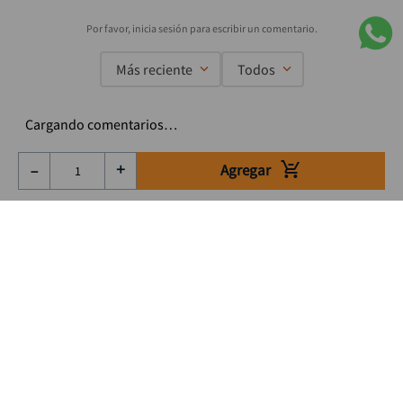
Más reciente
Todos
Cargando comentarios…
Agregar
－
＋
Suscríbete a nuestro Newsletter
Se el primero en enterarte de nuestras ofertas, lanzamientos y
consejos para tu trabajo
Acepto los Término y condiciones
Suscribirme