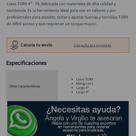
llave impacto
Llave TORX 4" - T8, fabricada con materiales de alta calidad y 
10
.
resistencia. Es la herramienta ideal para uso en talleres y por 
profesionales para acceder, soltar y ajustar tuercas y tornillos TORX 
de difícil acceso y que requieran un torque mayor.
Calcula tu envío
Consulta tus opciones
Especificaciones
Llave TORX
Mango en L
Otras Características
Largo 4"
Largo 4"