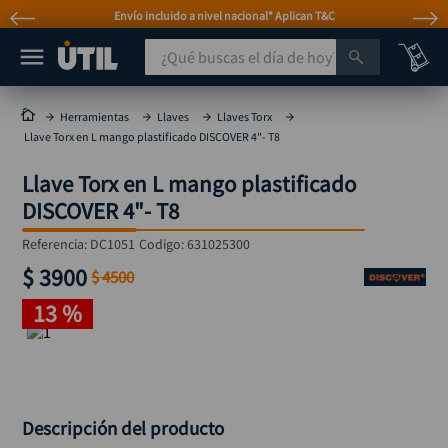
Envío incluido a nivel nacional* Aplican T&C
¿Qué buscas el día de hoy?
TÉRMINOS MÁS BUSCADOS
Herramientas
Llaves
Llaves Torx
Llave Torx en L mango plastificado DISCOVER 4"- T8
taladro
1
.
Llave Torx en L mango plastificado
taladros pulidoras
2
.
DISCOVER 4"- T8
compresor
3
.
Referencia
:
DC1051
Codigo:
631025300
broca
4
.
$
3900
$
4500
sierra circular
5
.
13 %
hidrolavadora
6
.
ruteadora
7
.
mototool
8
.
taladro inalámbrico
Descripción del producto
9
.