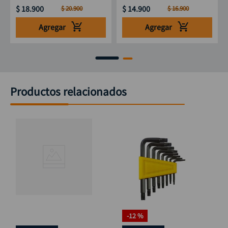
$
18
.
900
$
14
.
900
$
20
.
900
$
16
.
900
Agregar
Agregar
Productos relacionados
-
12 %