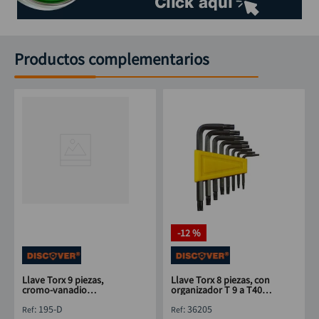
Productos complementarios
-
12 %
Llave Torx 9 piezas,
Llave Torx 8 piezas, con
cromo-vanadio
organizador T 9 a T40
DISCOVER T10 a T50
DISCOVER
:
195-D
:
36205