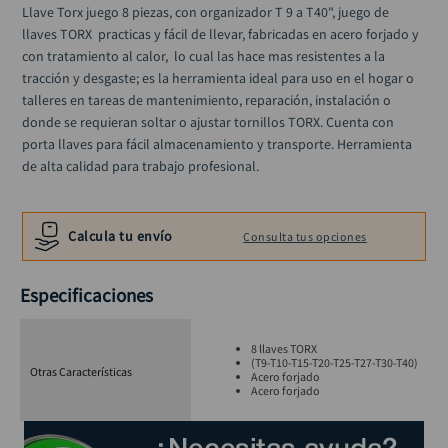
llave
Llave Torx juego 8 piezas, con organizador T 9 a T40", juego de 
10
.
llaves TORX  practicas y fácil de llevar, fabricadas en acero forjado y 
con tratamiento al calor,  lo cual las hace mas resistentes a la 
tracción y desgaste; es la herramienta ideal para uso en el hogar o 
talleres en tareas de mantenimiento, reparación, instalación o 
donde se requieran soltar o ajustar tornillos TORX. Cuenta con 
porta llaves para fácil almacenamiento y transporte. Herramienta 
de alta calidad para trabajo profesional.
Calcula tu envío
Consulta tus opciones
Especificaciones
8 llaves TORX
(T9-T10-T15-T20-T25-T27-T30-T40)
Otras Características
Acero forjado
Acero forjado