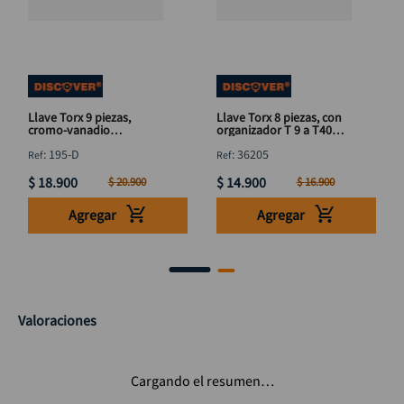
Llave Torx 9 piezas,
Llave Torx 8 piezas, con
cromo-vanadio
organizador T 9 a T40
DISCOVER T10 a T50
DISCOVER
:
195-D
:
36205
$
18
.
900
$
14
.
900
$
20
.
900
$
16
.
900
Agregar
Agregar
Valoraciones
Cargando el resumen…