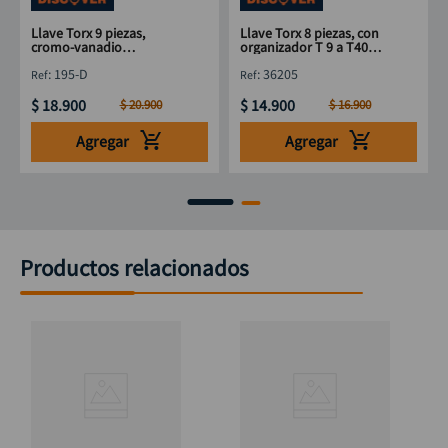
Llave Torx 9 piezas,
Llave Torx 8 piezas, con
cromo-vanadio
organizador T 9 a T40
DISCOVER T10 a T50
DISCOVER
:
195-D
:
36205
$
18
.
900
$
14
.
900
$
20
.
900
$
16
.
900
Agregar
Agregar
Productos relacionados