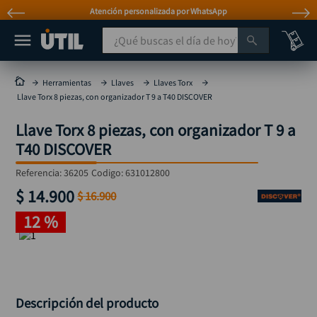
Atención personalizada por WhatsApp
¿Qué buscas el día de hoy?
TÉRMINOS MÁS BUSCADOS
Herramientas
Llaves
Llaves Torx
Llave Torx 8 piezas, con organizador T 9 a T40 DISCOVER
taladro
1
.
Llave Torx 8 piezas, con organizador T 9 a
taladros pulidoras
2
.
T40 DISCOVER
compresor
3
.
Referencia
:
36205
Codigo:
631012800
sierra circular
4
.
$
14
.
900
$
16
.
900
ruteadora
5
.
12 %
broca
6
.
hidrolavadora
7
.
rueda
8
.
taladro inalámbrico
Descripción del producto
9
.