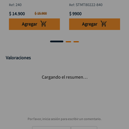
STMT80222-840
:
240
:
STMT80222-840
$
14
.
900
$
9900
$
15
.
900
Agregar
Agregar
Valoraciones
Cargando el resumen…