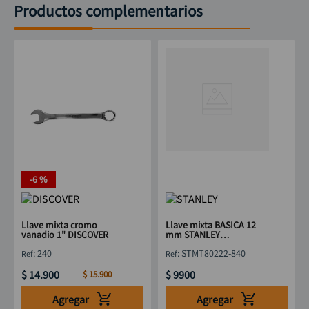
Productos complementarios
-
6 %
Llave mixta cromo
Llave mixta BASICA 12
vanadio 1" DISCOVER
mm STANLEY
STMT80222-840
:
240
:
STMT80222-840
$
14
.
900
$
9900
$
15
.
900
Agregar
Agregar