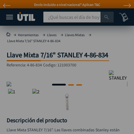
Envío incluido a nivel nacional* Aplican T&C
¿Qué buscas el día de hoy?
TÉRMINOS MÁS BUSCADOS
Herramientas
Llaves
Llaves Mixtas
Llave Mixta 7/16" STANLEY 4-86-834
taladro
1
.
Llave Mixta 7/16" STANLEY 4-86-834
taladros pulidoras
2
.
compresor
3
.
Referencia
:
4-86-834
Codigo:
121003700
broca
4
.
sierra circular
5
.
hidrolavadora
6
.
ruteadora
7
.
mototool
8
.
Descripción del producto
taladro inalámbrico
9
.
Llave Mixta STANLEY 7/16". Las llaves combinadas Stanley están 