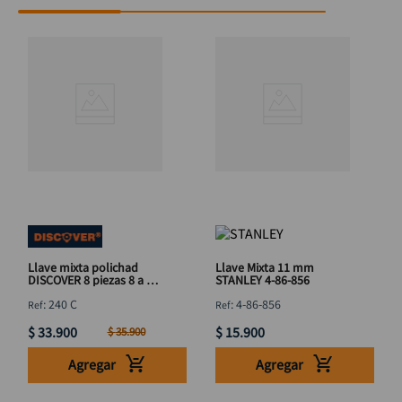
Llave mixta polichad
Llave Mixta 11 mm
DISCOVER 8 piezas 8 a 19
STANLEY 4-86-856
mm
:
240 C
:
4-86-856
$
33
.
900
$
15
.
900
$
35
.
900
Agregar
Agregar