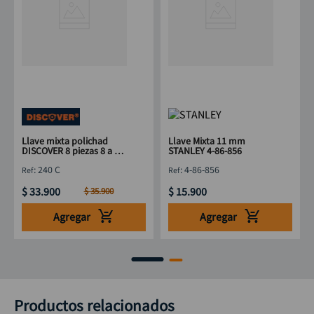
Llave mixta polichad
Llave Mixta 11 mm
DISCOVER 8 piezas 8 a 19
STANLEY 4-86-856
mm
:
240 C
:
4-86-856
$
33
.
900
$
15
.
900
$
35
.
900
Agregar
Agregar
Productos relacionados