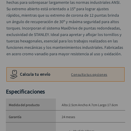
hechas para sobrepasar largamente las normas industriales ANSI. 
alicate
10
.
Su extremo abierto está orientado a 15º para lograr ajustes 
rápidos, mientras que su extremo de corona de 12 puntas brinda 
un ángulo de recuperación de 30º y máxima seguridad para altos 
torques. Incorporan el sistema MaxiDrive de puntas redondeadas, 
exclusividad de STANLEY. Ideal para apretar y aflojar los tornillos y 
tuercas hexagonales, esencial para los trabajos realizados en las 
funciones mecánicas y los mantenimientos industriales. Fabricadas 
en acero cromo vanadio para mayor resistencia al uso y oxidación.
Calcula tu envío
Consulta tus opciones
Especificaciones
Medida del producto
Alto:2.5cm Ancho:4.7cm Largo:17.6cm
Garantía
24 meses