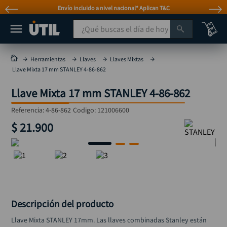
Envío incluido a nivel nacional* Aplican T&C
¿Qué buscas el día de hoy?
TÉRMINOS MÁS BUSCADOS
Herramientas
Llaves
Llaves Mixtas
Llave Mixta 17 mm STANLEY 4-86-862
taladro
1
.
Llave Mixta 17 mm STANLEY 4-86-862
taladros pulidoras
2
.
compresor
3
.
Referencia
:
4-86-862
Codigo:
121006600
$
21
.
900
llave
4
.
sierra circular
5
.
ruteadora
6
.
broca
7
.
hidrolavadora
8
.
Descripción del producto
rueda
9
.
Llave Mixta STANLEY 17mm. Las llaves combinadas Stanley están 