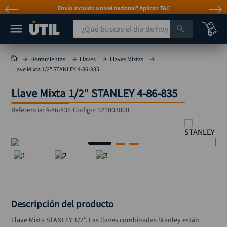
Envío incluido a nivel nacional* Aplican T&C
¿Qué buscas el día de hoy?
TÉRMINOS MÁS BUSCADOS
Herramientas
Llaves
Llaves Mixtas
Llave Mixta 1/2" STANLEY 4-86-835
taladro
1
.
Llave Mixta 1/2" STANLEY 4-86-835
taladros pulidoras
2
.
compresor
3
.
Referencia
:
4-86-835
Codigo:
121003800
broca
4
.
sierra circular
5
.
hidrolavadora
6
.
ruteadora
7
.
mototool
8
.
Descripción del producto
taladro inalámbrico
9
.
Llave Mixta STANLEY 1/2". Las llaves combinadas Stanley están 