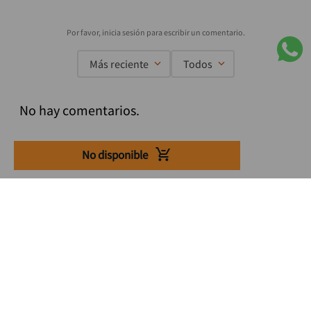
Más reciente
Todos
No hay comentarios.
No disponible
Suscríbete a nuestro Newsletter
Se el primero en enterarte de nuestras ofertas, lanzamientos y
consejos para tu trabajo
Acepto los Término y condiciones
Suscribirme