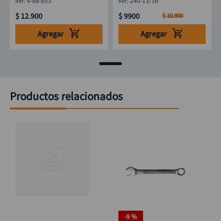
:
4-86-853
:
240-13/16
$
12
.
900
$
9900
$
10
.
900
Agregar
Agregar
Productos relacionados
-
9 %