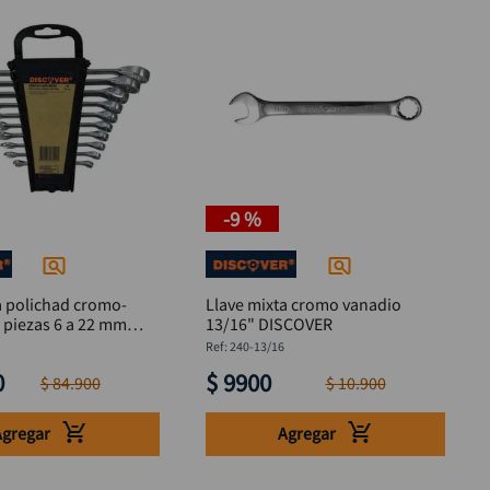
-
9 %
a polichad cromo-
Llave mixta cromo vanadio
 piezas 6 a 22 mm
13/16" DISCOVER
:
240-13/16
0
$
9900
$
84
.
900
$
10
.
900
Agregar
Agregar