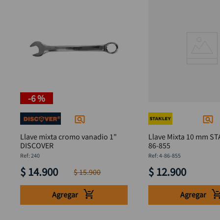
-
6 %
Llave mixta cromo vanadio 1"
Llave Mixta 10 mm ST
DISCOVER
86-855
:
240
:
4-86-855
$
14
.
900
$
12
.
900
$
15
.
900
Agregar
Agregar