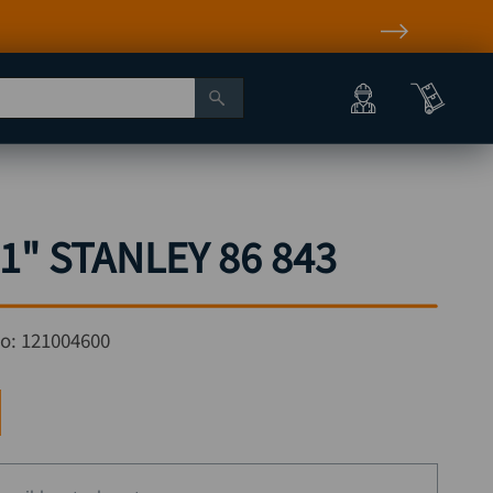
Atención personalizada por
 1" STANLEY 86 843
go:
121004600