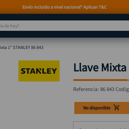
 de hoy?
TÉRMINOS MÁS BUSCADOS
ixta 1" STANLEY 86 843
taladro
1
.
taladros pulidoras
2
.
Llave Mixta
compresor
3
.
sierra circular
4
.
Referencia
:
86 843
Codi
ruteadora
5
.
broca
6
.
No disponible
hidrolavadora
7
.
rueda
8
.