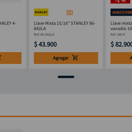
ANLEY 4-
Llave Mixta 15/16" STANLEY 86-
Llave mixt
842LA
vanadio 10
DISCOVER
:
86-842LA
:
240 H
$
43
.
900
$
82
.
90
Agregar