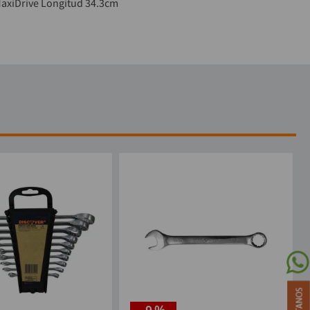
axiDrive Longitud 34.3cm
-
9 %