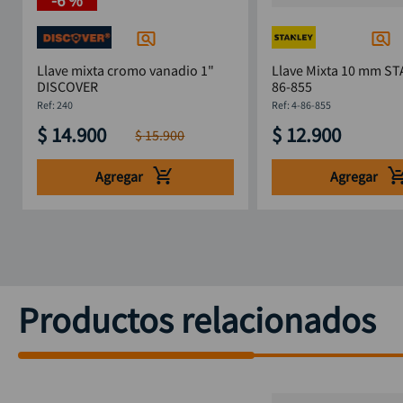
Llave mixta cromo vanadio 1"
Llave Mixta 10 mm ST
DISCOVER
86-855
:
240
:
4-86-855
$
14
.
900
$
12
.
900
$
15
.
900
Agregar
Agregar
Productos relacionados