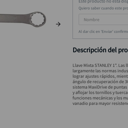
taladro inalámbrico
9
.
Este producto no está di
Quiero saber cuando este pr
alicate
10
.
Al dar clic en 'Enviar' confi
Descripción del pr
Llave Mixta STANLEY 1". Las 
largamente las normas indust
lograr ajustes rápidos, mien
ángulo de recuperación de 30
sistema MaxiDrive de puntas 
y aflojar los tornillos y tuer
funciones mecánicas y los m
vanadio para mayor resistenc