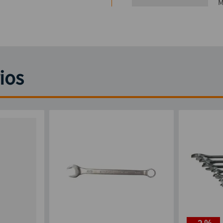
M
ios
-
2 %