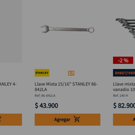
-
2 %
ANLEY 4-
Llave Mixta 15/16" STANLEY 86-
Llave mixt
842LA
vanadio 10
DISCOVER
:
86-842LA
:
240 H
$
43
.
900
$
82
.
90
Agregar