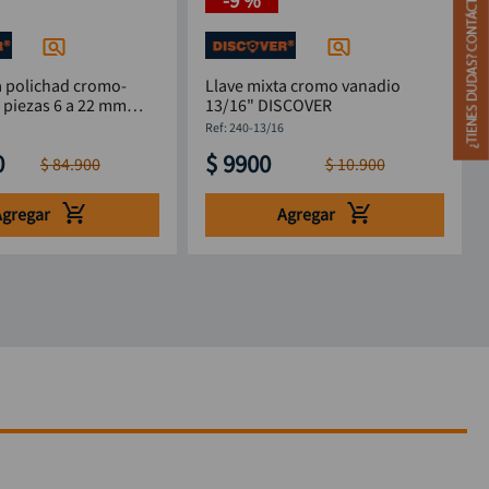
a polichad cromo-
Llave mixta cromo vanadio
 piezas 6 a 22 mm
13/16" DISCOVER
:
240-13/16
0
$
9900
$
84
.
900
$
10
.
900
Agregar
Agregar