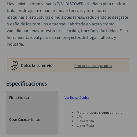
alicate
Llave mixta cromo vanadio 7/8" DISCOVER, diseñada para realizar 
10
.
trabajos de ajuste o para remover tuercas y tornillos en 
maquinaria, estructuras o múltiples tareas, reduciendo el desgaste 
o daño de los tornillos o tuercas. Fabricada en acero cromo 
vanadio para mayor resistencia al oxido, tracción y ductilidad. Es la 
herramienta ideal para uso en proyectos de hogar, talleres y 
industria.
Calcula tu envío
Consulta tus opciones
Especificaciones
Ficha técnica
Ver ficha técnica
Material acero cromo vanadio
7/8''
Otras Características
Llave Mixta
Llave Mixta