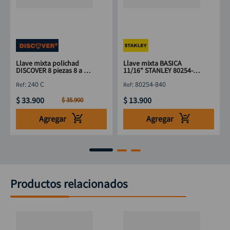
Llave mixta polichad
Llave mixta BASICA
DISCOVER 8 piezas 8 a 19
11/16" STANLEY 80254-
mm
840
:
240 C
:
80254-840
$
33
.
900
$
13
.
900
$
35
.
900
Agregar
Agregar
Productos relacionados