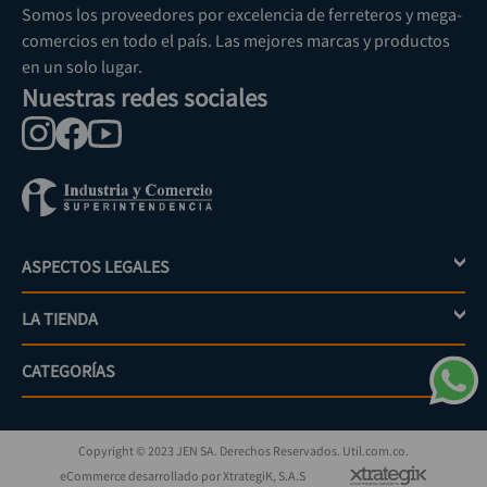
Somos los proveedores por excelencia de ferreteros y mega-
comercios en todo el país. Las mejores marcas y productos
en un solo lugar.
Nuestras redes sociales
ASPECTOS LEGALES
+
LA TIENDA
+
Política de tratamiento de datos personales
Aviso de privacidad
CATEGORÍAS
+
Mi cuenta
Términos y condiciones
Escríbenos
Políticas de distribución y despacho
Jardinería
PQRs
Políticas de devolución
Copyright © 2023 JEN SA. Derechos Reservados. Util.com.co.
Eléctricos
¿Cómo comprar?
Políticas de garantías y devoluciones
eCommerce desarrollado por XtrategiK, S.A.S
Iluminación