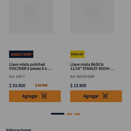
Llave mixta polichad
Llave mixta BASICA
DISCOVER 8 piezas 8 a 19
11/16" STANLEY 80254-
mm
840
:
240 C
:
80254-840
$
33
.
900
$
13
.
900
$
35
.
900
Agregar
Agregar
Valoraciones