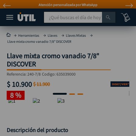
Atención personalizada por WhatsApp
¿Qué buscas el día de hoy?
TÉRMINOS MÁS BUSCADOS
Herramientas
Llaves
Llaves Mixtas
Llave mixta cromo vanadio 7/8" DISCOVER
taladro
1
.
Llave mixta cromo vanadio 7/8"
taladros pulidoras
2
.
DISCOVER
compresor
3
.
Referencia
:
240-7/8
Codigo:
635039000
sierra circular
4
.
$
10
.
900
$
11
.
900
ruteadora
5
.
8 %
broca
6
.
hidrolavadora
7
.
rueda
8
.
taladro inalámbrico
Descripción del producto
9
.