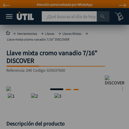
Atención personalizada por WhatsApp
¿Qué buscas el día de hoy?
TÉRMINOS MÁS BUSCADOS
Herramientas
Llaves
Llaves Mixtas
Llave mixta cromo vanadio 7/16" DISCOVER
taladro
1
.
Llave mixta cromo vanadio 7/16"
taladros pulidoras
2
.
DISCOVER
compresor
3
.
Referencia
:
240
Codigo:
635037600
llave
4
.
sierra circular
5
.
ruteadora
6
.
broca
7
.
hidrolavadora
8
.
rueda
9
.
Descripción del producto