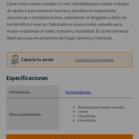
alicate
Llave mixta cromo vanadio 17 mm, diseñada para realizar trabajos 
10
.
de ajuste o para remover tuercas y tornillos en maquinaria, 
estructuras o múltiples tareas, reduciendo el desgaste o daño de 
los tornillos o tuercas. Fabricada en acero cromo vanadio para 
mayor resistencia al oxido, tracción y ductilidad. Es la herramienta 
ideal para uso en proyectos de hogar, talleres y industria.
Calcula tu envío
Consulta tus opciones
Especificaciones
Ficha técnica
Ver ficha técnica
Material acero cromo vanadio
17mm
Otras Características
Llave Mixta
Llave Mixta