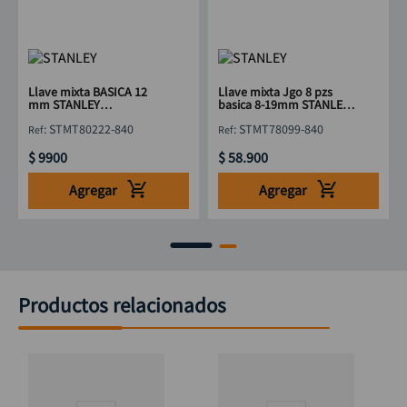
Llave mixta BASICA 12
Llave mixta Jgo 8 pzs
mm STANLEY
basica 8-19mm STANLEY
STMT80222-840
STMT78099-840
:
STMT80222-840
:
STMT78099-840
$
9900
$
58
.
900
Agregar
Agregar
Productos relacionados