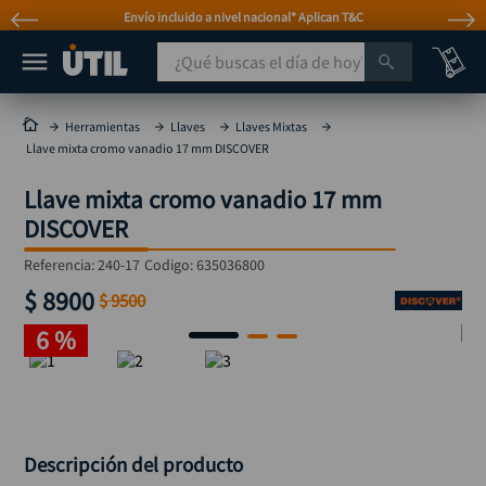
Envío incluido a nivel nacional* Aplican T&C
¿Qué buscas el día de hoy?
TÉRMINOS MÁS BUSCADOS
Herramientas
Llaves
Llaves Mixtas
Llave mixta cromo vanadio 17 mm DISCOVER
taladro
1
.
Llave mixta cromo vanadio 17 mm
taladros pulidoras
2
.
DISCOVER
compresor
3
.
Referencia
:
240-17
Codigo:
635036800
sierra circular
4
.
$
8900
$
9500
ruteadora
5
.
6 %
broca
6
.
hidrolavadora
7
.
rueda
8
.
taladro inalámbrico
Descripción del producto
9
.