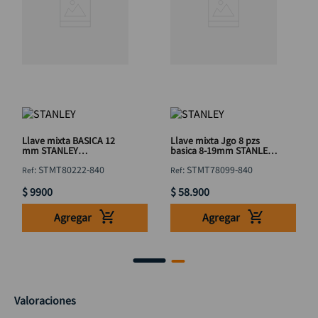
Llave mixta BASICA 12
Llave mixta Jgo 8 pzs
mm STANLEY
basica 8-19mm STANLEY
STMT80222-840
STMT78099-840
:
STMT80222-840
:
STMT78099-840
$
9900
$
58
.
900
Agregar
Agregar
Valoraciones