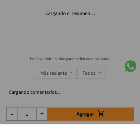
Cargando el resumen…
Más reciente
Todos
Cargando comentarios…
Agregar
－
＋
Suscríbete a nuestro Newsletter
Se el primero en enterarte de nuestras ofertas, lanzamientos y
consejos para tu trabajo