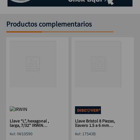
Productos complementarios
Llave “L”, hexagonal ,
Llave Bristol 8 Piezas,
larga, 7/32" IRWIN
llavero 1.5 a 6 mm
IW10590
DISCOVER
:
IW10590
:
17543B