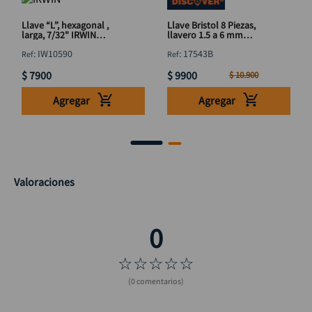
Llave “L”, hexagonal ,
Llave Bristol 8 Piezas,
larga, 7/32" IRWIN
llavero 1.5 a 6 mm
IW10590
DISCOVER
:
IW10590
:
17543B
$
7900
$
9900
$
10
.
900
Agregar
Agregar
Valoraciones
☆
☆
☆
☆
☆
(0 comentarios)