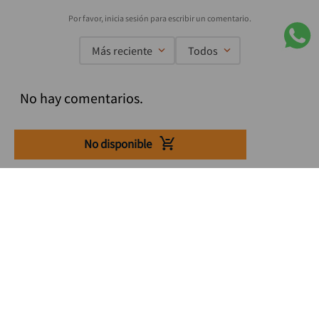
Más reciente
Todos
No hay comentarios.
No disponible
Suscríbete a nuestro Newsletter
Se el primero en enterarte de nuestras ofertas, lanzamientos y
consejos para tu trabajo
Acepto los Término y condiciones
Suscribirme