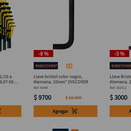
-
8 %
-
3 %
 1/16 a
Llave bristol color negro,
Llave Brist
Alemana. 10mm" DISCOVER
:
400M
:
302012
$
9700
$
3000
$
10
.
500
Agregar