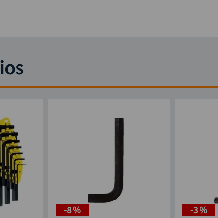
ios
-
8 %
-
3 %