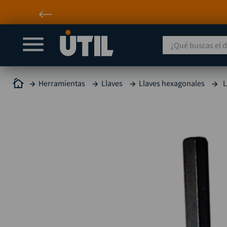
¿Qué buscas el día
Herramientas
Llaves
Llaves hexagonales
L