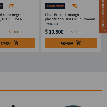
ol color negro,
Llave Bristol L mango
Alemana. 1/4" DISCOVER
plastificado DISCOVER 6"X4mm
:
DC1039
$
10
.
500
$
3100
$
11
.
500
Agregar
Agregar