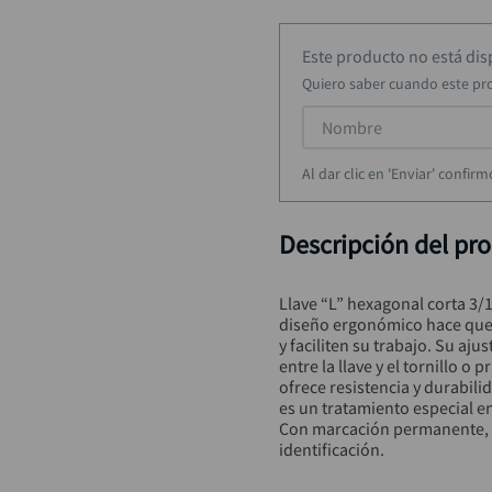
rueda
9
.
black decker
10
.
Este producto no está di
Quiero saber cuando este pr
Al dar clic en 'Enviar' confi
Descripción del pr
Llave “L” hexagonal corta 3/
diseño ergonómico hace que 
y faciliten su trabajo. Su aju
entre la llave y el tornillo 
ofrece resistencia y durabil
es un tratamiento especial en
Con marcación permanente, m
identificación.