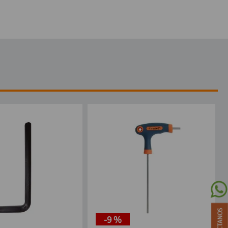
-
9 %