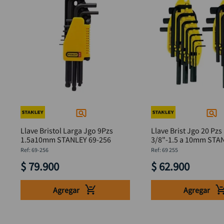
Llave Bristol Larga Jgo 9Pzs
Llave Brist Jgo 20 Pzs
1.5a10mm STANLEY 69-256
3/8"-1.5 a 10mm STANLEY 69
255
:
69-256
:
69 255
$
79
.
900
$
62
.
900
Agregar
Agregar