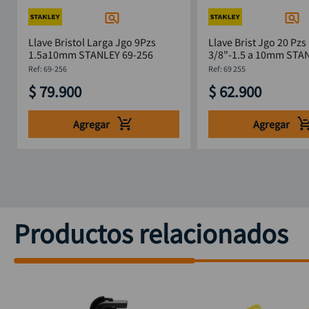
Llave Bristol Larga Jgo 9Pzs
Llave Brist Jgo 20 Pzs
1.5a10mm STANLEY 69-256
3/8"-1.5 a 10mm STANLEY 69
255
:
69-256
:
69 255
$
79
.
900
$
62
.
900
Agregar
Agregar
Productos relacionados