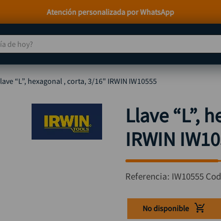
Paga a Crédito con Addi y Sistecrédito
 de hoy?
TÉRMINOS MÁS BUSCADOS
lave “L”, hexagonal , corta, 3/16" IRWIN IW10555
taladro
1
.
taladros pulidoras
2
.
Llave “L”, h
compresor
3
.
IRWIN IW10
llave
4
.
combo
5
.
ruteadora
6
.
Referencia
:
IW10555
Cod
broca
7
.
sierra circular
8
.
No disponible