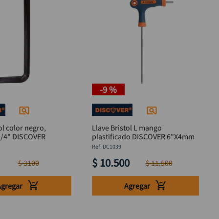
-
9 %
ol color negro,
Llave Bristol L mango
Alemana. 1/4" DISCOVER
plastificado DISCOVER 6"X4mm
:
DC1039
$
10
.
500
$
3100
$
11
.
500
Agregar
Agregar