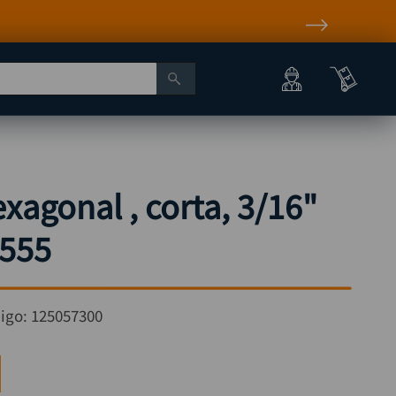
exagonal , corta, 3/16"
555
igo:
125057300