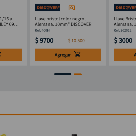
 1/16 a
Llave bristol color negro,
Llave Brist
Alemana. 10mm" DISCOVER
:
400M
:
302012
$
9700
$
3000
$
10
.
500
Agregar