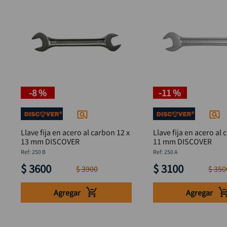
-
8 %
-
11 %
Llave fija en acero al carbon 12 x
Llave fija en acero al 
13 mm DISCOVER
11 mm DISCOVER
:
250 B
:
250 A
$
3600
$
3100
$
3900
$
350
Agregar
Agregar