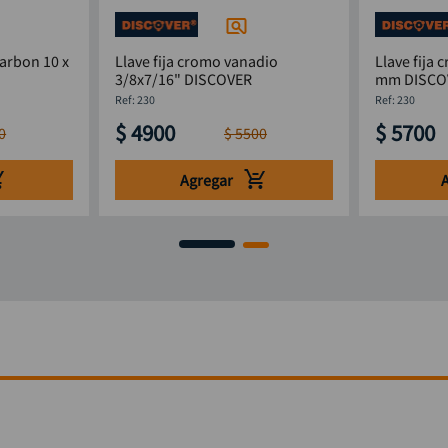
carbon 10 x
Llave fija cromo vanadio
Llave fija
3/8x7/16" DISCOVER
mm DISC
:
230
:
230
$
4900
$
5700
0
$
5500
Agregar