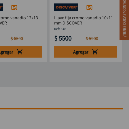
 cromo vanadio 12x13
Llave fija cromo vanadio 10x11
OVER
mm DISCOVER
:
230
$
5500
$
6500
$
5900
Agregar
Agregar