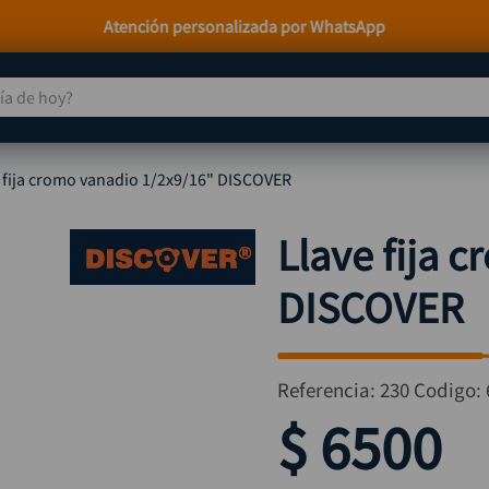
Paga a Crédito con Addi y Sistecrédito
 de hoy?
TÉRMINOS MÁS BUSCADOS
 fija cromo vanadio 1/2x9/16" DISCOVER
taladro
1
.
taladros pulidoras
2
.
Llave fija 
compresor
3
.
DISCOVER
broca
4
.
sierra circular
5
.
hidrolavadora
6
.
Referencia
:
230
Codigo:
ruteadora
7
.
$
6500
mototool
8
.