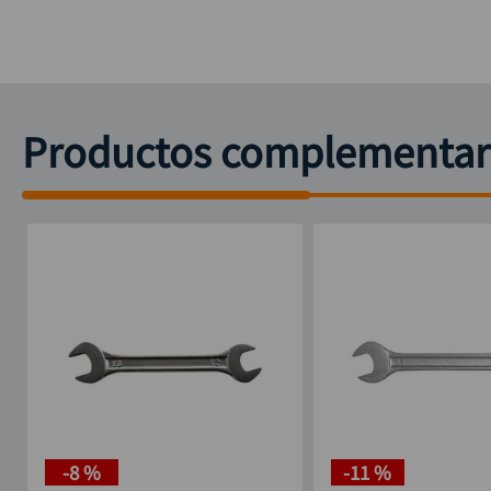
Productos complementar
-
8 %
-
11 %