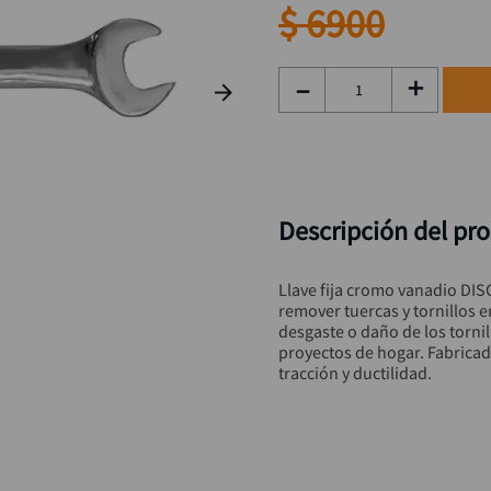
taladro inalámbrico
9
.
$
6900
llave impacto
10
.
－
＋
Descripción del pr
Llave fija cromo vanadio DIS
remover tuercas y tornillos e
desgaste o daño de los tornil
proyectos de hogar. Fabricad
tracción y ductilidad.