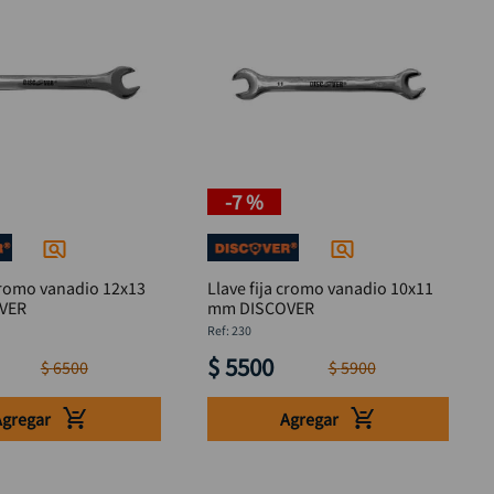
-
7 %
 cromo vanadio 12x13
Llave fija cromo vanadio 10x11
OVER
mm DISCOVER
:
230
$
5500
$
6500
$
5900
Agregar
Agregar