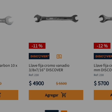
-
11 %
-
12 %
carbon 10 x
Llave fija cromo vanadio
Llave fija
3/8x7/16" DISCOVER
mm DISC
:
230
:
230
$
4900
$
5700
0
$
5500
Agregar