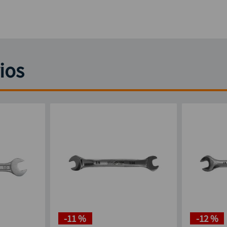
ios
-
11 %
-
12 %