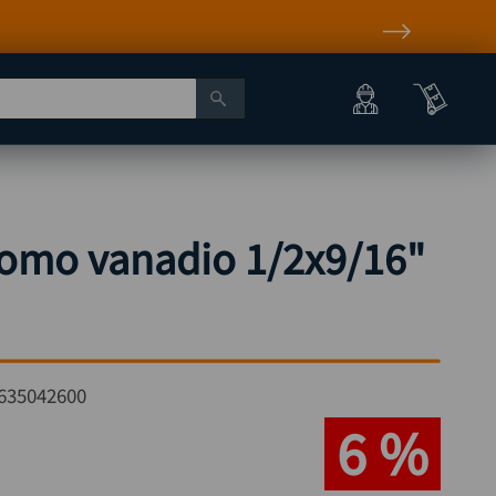
cromo vanadio 1/2x9/16"
635042600
6 %