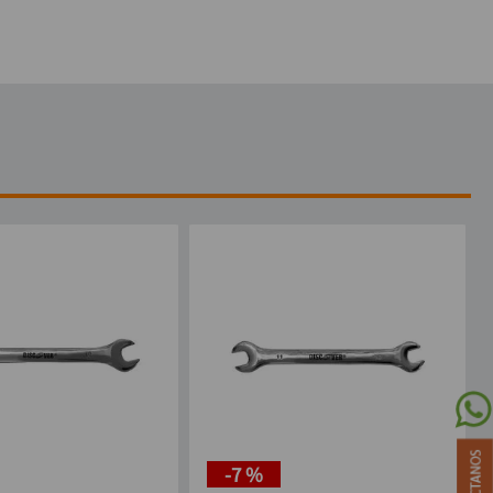
-
7 %