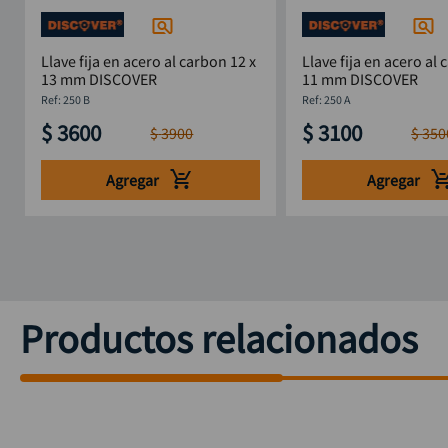
Llave fija en acero al carbon 12 x
Llave fija en acero al 
13 mm DISCOVER
11 mm DISCOVER
:
250 B
:
250 A
$
3600
$
3100
$
3900
$
350
Agregar
Agregar
Productos relacionados