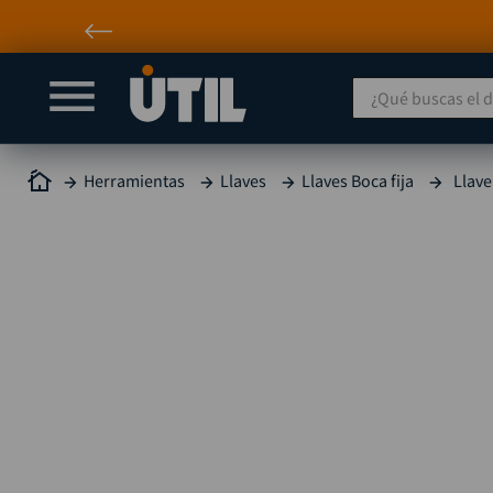
¿Qué buscas el día
Herramientas
Llaves
Llaves Boca fija
Llave