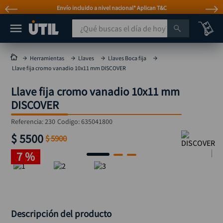
Envío incluido a nivel nacional* Aplican T&C
¿Qué buscas el día de hoy?
TÉRMINOS MÁS BUSCADOS
Herramientas
Llaves
Llaves Boca fija
Llave fija cromo vanadio 10x11 mm DISCOVER
taladro
1
.
Llave fija cromo vanadio 10x11 mm
taladros pulidoras
2
.
DISCOVER
compresor
3
.
Referencia
:
230
Codigo:
635041800
broca
4
.
$
5500
$
5900
sierra circular
5
.
7 %
hidrolavadora
6
.
ruteadora
7
.
mototool
8
.
taladro inalámbrico
9
.
Descripción del producto