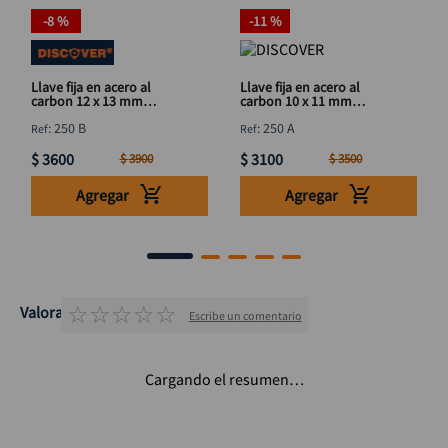
-
8 %
-
11 %
Llave fija en acero al
Llave fija en acero al
carbon 12 x 13 mm
carbon 10 x 11 mm
DISCOVER
DISCOVER
:
250 B
:
250 A
$
3600
$
3100
$
3900
$
3500
Agregar
Agregar
☆
☆
☆
☆
☆
Valoraciones
Escribe un comentario
Cargando el resumen…