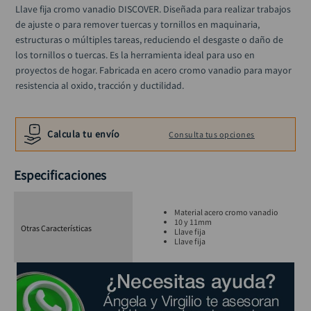
rodachina
10
.
Llave fija cromo vanadio DISCOVER. Diseñada para realizar trabajos 
de ajuste o para remover tuercas y tornillos en maquinaria, 
estructuras o múltiples tareas, reduciendo el desgaste o daño de 
los tornillos o tuercas. Es la herramienta ideal para uso en 
proyectos de hogar. Fabricada en acero cromo vanadio para mayor 
resistencia al oxido, tracción y ductilidad.
Calcula tu envío
Consulta tus opciones
Especificaciones
Material acero cromo vanadio
10 y 11mm
Otras Características
Llave fija
Llave fija