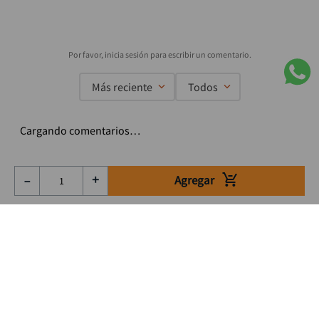
Más reciente
Todos
Cargando comentarios…
Agregar
－
＋
Suscríbete a nuestro Newsletter
Se el primero en enterarte de nuestras ofertas, lanzamientos y
consejos para tu trabajo
Acepto los Término y condiciones
Suscribirme