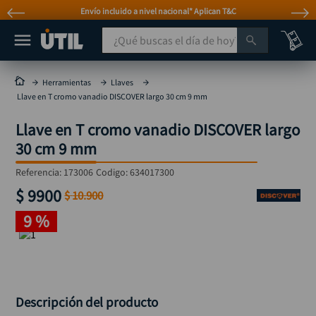
Envío incluido a nivel nacional* Aplican T&C
¿Qué buscas el día de hoy?
TÉRMINOS MÁS BUSCADOS
Herramientas
Llaves
Llave en T cromo vanadio DISCOVER largo 30 cm 9 mm
taladro
1
.
Llave en T cromo vanadio DISCOVER largo
taladros pulidoras
2
.
30 cm 9 mm
compresor
3
.
Referencia
:
173006
Codigo:
634017300
sierra circular
4
.
$
9900
$
10
.
900
ruteadora
5
.
9 %
broca
6
.
hidrolavadora
7
.
rueda
8
.
taladro inalámbrico
Descripción del producto
9
.