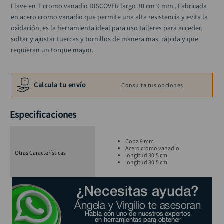
alicate
Llave en T cromo vanadio DISCOVER largo 30 cm 9 mm , Fabricada 
10
.
en acero cromo vanadio que permite una alta resistencia y evita la 
oxidación, es la herramienta ideal para uso talleres para acceder, 
soltar y ajustar tuercas y tornillos de manera mas  rápida y que 
requieran un torque mayor.
Calcula tu envío
Consulta tus opciones
Especificaciones
Copa 9 mm
Acero cromo vanadio
Otras Características
longitud 30.5 cm
longitud 30.5 cm