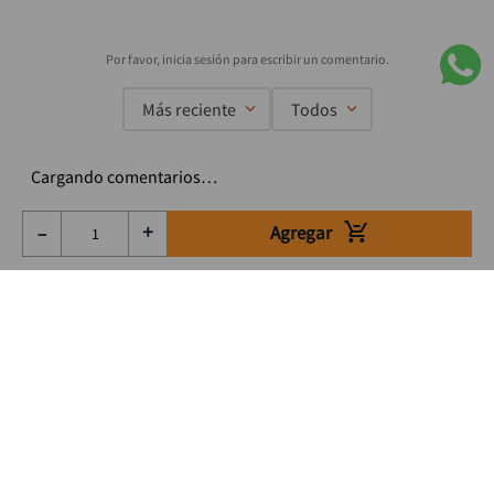
Más reciente
Todos
Cargando comentarios…
Agregar
－
＋
Suscríbete a nuestro Newsletter
Se el primero en enterarte de nuestras ofertas, lanzamientos y
consejos para tu trabajo
Acepto los Término y condiciones
Suscribirme