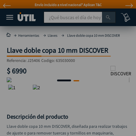
Envío incluido a nivel nacional* Aplican T&C
¿Qué buscas el día de hoy?
TÉRMINOS MÁS BUSCADOS
Herramientas
Llaves
Llave doble copa 10 mm DISCOVER
taladro
1
.
Llave doble copa 10 mm DISCOVER
taladros pulidoras
2
.
Referencia
:
J25406
Codigo:
635030000
compresor
3
.
$
6990
llave
4
.
sierra circular
5
.
ruteadora
6
.
broca
7
.
Descripción del producto
hidrolavadora
8
.
Llave doble copa 10 mm DISCOVER, diseñada para realizar trabajos 
rueda
9
.
de ajuste o para remover tuercas y tornillos en maquinaria, 