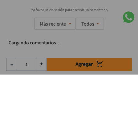
Más reciente
Todos
Cargando comentarios…
Agregar
－
＋
Suscríbete a nuestro Newsletter
Se el primero en enterarte de nuestras ofertas, lanzamientos y
consejos para tu trabajo
Acepto los Término y condiciones
Suscribirme