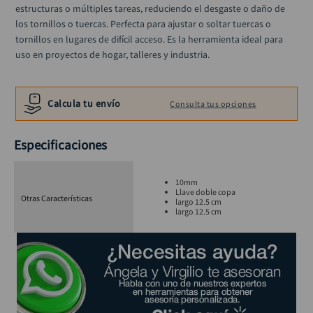
alicate
estructuras o múltiples tareas, reduciendo el desgaste o daño de 
10
.
los tornillos o tuercas. Perfecta para ajustar o soltar tuercas o 
tornillos en lugares de difícil acceso. Es la herramienta ideal para 
uso en proyectos de hogar, talleres y industria.
Calcula tu envío
Consulta tus opciones
Especificaciones
10mm
Llave doble copa
Otras Características
largo 12.5 cm
largo 12.5 cm