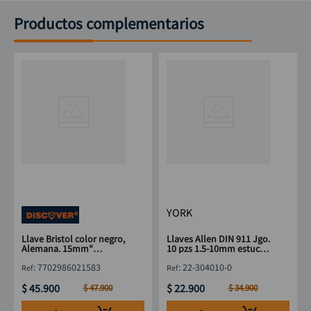
Productos complementarios
YORK
Llave Bristol color negro,
Llaves Allen DIN 911 Jgo.
Alemana. 15mm"
10 pzs 1.5-10mm estuche
DISCOVER
plástico YORK
:
7702986021583
:
22-304010-0
$
45
.
900
$
22
.
900
$
47
.
900
$
34
.
900