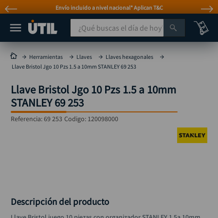
Envío incluido a nivel nacional* Aplican T&C
¿Qué buscas el día de hoy?
TÉRMINOS MÁS BUSCADOS
Herramientas
Llaves
Llaves hexagonales
Llave Bristol Jgo 10 Pzs 1.5 a 10mm STANLEY 69 253
taladro
1
.
Llave Bristol Jgo 10 Pzs 1.5 a 10mm
taladros pulidoras
2
.
STANLEY 69 253
compresor
3
.
Referencia
:
69 253
Codigo:
120098000
llave
4
.
sierra circular
5
.
ruteadora
6
.
broca
7
.
hidrolavadora
8
.
Descripción del producto
rueda
9
.
Llave Bristol juego 10 piezas con organizador STANLEY 1.5a 10mm. 