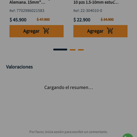
Alemana. 15mm"
10 pzs 1.5-10mm estuche
DISCOVER
plástico YORK
:
7702986021583
:
22-304010-0
$
45
.
900
$
22
.
900
$
47
.
900
$
34
.
900
Agregar
Agregar
Valoraciones
Cargando el resumen…