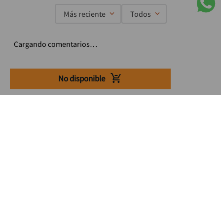
Más reciente
Todos
Cargando comentarios…
No disponible
Suscríbete a nuestro Newsletter
Se el primero en enterarte de nuestras ofertas, lanzamientos y
consejos para tu trabajo
Acepto los Término y condiciones
Suscribirme
Medios de pago