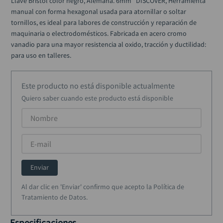
Llave Bristol color negro, Alemana. 6mm" DISCOVER, Herramienta 
alicate
10
.
manual con forma hexagonal usada para atornillar o soltar 
tornillos, es ideal para labores de construcción y reparación de 
maquinaria o electrodomésticos. Fabricada en acero cromo 
vanadio para una mayor resistencia al oxido, tracción y ductilidad: 
para uso en talleres.
Este producto no está disponible actualmente
Quiero saber cuando este producto está disponible
Enviar
Al dar clic en 'Enviar' confirmo que acepto la Política de
Tratamiento de Datos.
Especificaciones