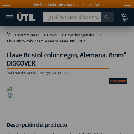
Envío incluido a nivel nacional* Aplican T&C
¿Qué buscas el día de hoy?
TÉRMINOS MÁS BUSCADOS
Herramientas
Llaves
Llaves hexagonales
Llave Bristol color negro, Alemana. 6mm" DISCOVER
taladro
1
.
Llave Bristol color negro, Alemana. 6mm"
taladros pulidoras
2
.
DISCOVER
compresor
3
.
Referencia
:
400M
Codigo:
631005900
llave
4
.
sierra circular
5
.
ruteadora
6
.
broca
7
.
hidrolavadora
8
.
Descripción del producto
rueda
9
.