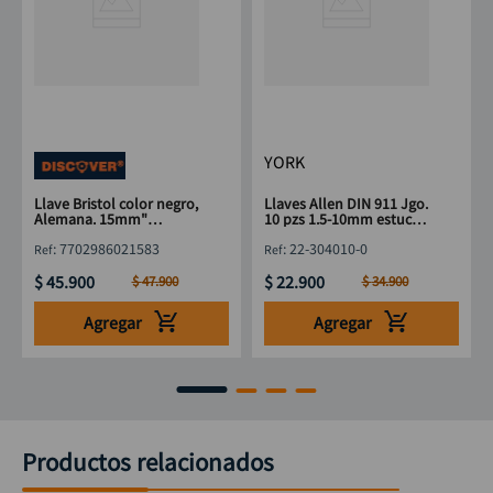
YORK
Llave Bristol color negro,
Llaves Allen DIN 911 Jgo.
Alemana. 15mm"
10 pzs 1.5-10mm estuche
DISCOVER
plástico YORK
:
7702986021583
:
22-304010-0
$
45
.
900
$
22
.
900
$
47
.
900
$
34
.
900
Agregar
Agregar
Productos relacionados