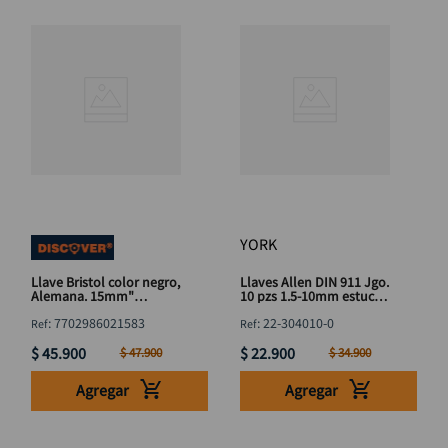
YORK
Llave Bristol color negro,
Llaves Allen DIN 911 Jgo.
Alemana. 15mm"
10 pzs 1.5-10mm estuche
DISCOVER
plástico YORK
:
7702986021583
:
22-304010-0
$
45
.
900
$
22
.
900
$
47
.
900
$
34
.
900
Agregar
Agregar