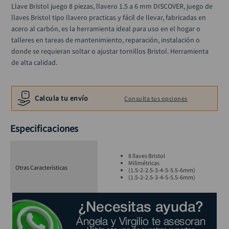
taladro inalámbrico
Llave Bristol juego 8 piezas, llavero 1.5 a 6 mm DISCOVER, juego de 
10
.
llaves Bristol tipo llavero practicas y fácil de llevar, fabricadas en 
acero al carbón, es la herramienta ideal para uso en el hogar o 
talleres en tareas de mantenimiento, reparación, instalación o 
donde se requieran soltar o ajustar tornillos Bristol. Herramienta 
de alta calidad.
Calcula tu envío
Consulta tus opciones
Especificaciones
8 llaves Bristol
Milimétricas
Otras Características
(1.5-2-2.5-3-4-5-5.5-6mm)
(1.5-2-2.5-3-4-5-5.5-6mm)