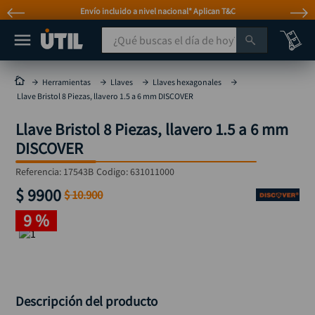
Envío incluido a nivel nacional* Aplican T&C
¿Qué buscas el día de hoy?
TÉRMINOS MÁS BUSCADOS
Herramientas
Llaves
Llaves hexagonales
Llave Bristol 8 Piezas, llavero 1.5 a 6 mm DISCOVER
taladro
1
.
Llave Bristol 8 Piezas, llavero 1.5 a 6 mm
taladros pulidoras
2
.
DISCOVER
compresor
3
.
Referencia
:
17543B
Codigo:
631011000
mototool
4
.
$
9900
$
10
.
900
broca
5
.
9 %
sierra circular
6
.
llave impacto
7
.
hidrolavadora
8
.
alicate
Descripción del producto
9
.