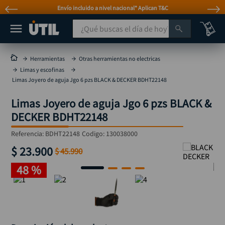
Envío incluido a nivel nacional* Aplican T&C
¿Qué buscas el día de hoy?
TÉRMINOS MÁS BUSCADOS
Herramientas
Otras herramientas no electricas
Limas y escofinas
taladro
1
.
Limas Joyero de aguja Jgo 6 pzs BLACK & DECKER BDHT22148
taladros pulidoras
2
.
Limas Joyero de aguja Jgo 6 pzs BLACK &
compresor
3
.
DECKER BDHT22148
llave
4
.
Referencia
:
BDHT22148
Codigo:
130038000
combo
5
.
$
23
.
900
$
45
.
990
ruteadora
6
.
48 %
sierra circular
7
.
broca
8
.
hidrolavadora
9
.