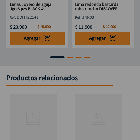
Limas Joyero de aguja
Lima redonda bastarda
Jgo 6 pzs BLACK &
rabo runcho DISCOVER
DECKER BDHT22148
5/16 x 8"
:
BDHT22148
:
JNR08
$
23
.
900
$
11
.
900
$
45
.
990
$
12
.
900
Agregar
Agregar
Productos relacionados