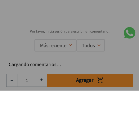
Más reciente
Todos
Cargando comentarios…
Agregar
－
＋
Suscríbete a nuestro Newsletter
Se el primero en enterarte de nuestras ofertas, lanzamientos y
consejos para tu trabajo
Acepto los Término y condiciones
Suscribirme