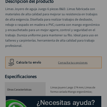
Descripción del producto
black decker
10
.
Limas Joyero de aguja Juego 6 piezas B&D. Limas fabricada con 
materiales de alta calidad para mejorar su resistencia en trabajos 
de alta exigencia. Diseñada para realizar trabajos de desbaste, 
rebaje o raspado en madera o PVC; cuenta con mango ergonómico 
y encauchetado para un mejor agarre, control y seguridad en el 
trabajo. Dureza uniforme para mantener su filo. Ideal para uso en 
talleres y carpinterías. herramienta de alta calidad para trabajo 
profesional.
Calcula tu envío
Consulta tus opciones
Especificaciones
Limas joyero Largo 174 mm; Limas de
Otras Características
forma variada Mango ergonómico;