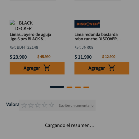
Limas Joyero de aguja
Lima redonda bastarda
Jgo 6 pzs BLACK &
rabo runcho DISCOVER
DECKER BDHT22148
5/16 x 8"
:
BDHT22148
:
JNR08
$
23
.
900
$
11
.
900
$
45
.
990
$
12
.
900
Agregar
Agregar
☆
☆
☆
☆
☆
Valoraciones
Escribe un comentario
Cargando el resumen…