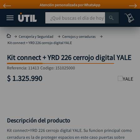
Atención personalizada por WhatsApp
¿Qué buscas el día de hoy?
TÉRMINOS MÁS BUSCADOS
Cerrajería y Seguridad
Cerrojos y cerraduras
Kit connect + YRD 226 cerrojo digital YALE
taladro
1
.
Kit connect + YRD 226 cerrojo digital YALE
taladros pulidoras
2
.
compresor
3
.
Referencia
:
11413
Codigo:
151025000
$
1
.
325
.
990
mototool
4
.
broca
5
.
sierra circular
6
.
llave impacto
7
.
Descripción del producto
hidrolavadora
8
.
Kit connect+YRD 226 cerrojo digital YALE. Su funcion principal como 
alicate
9
.
cerradura es la de proteger espacios en este caso puertas sobre 