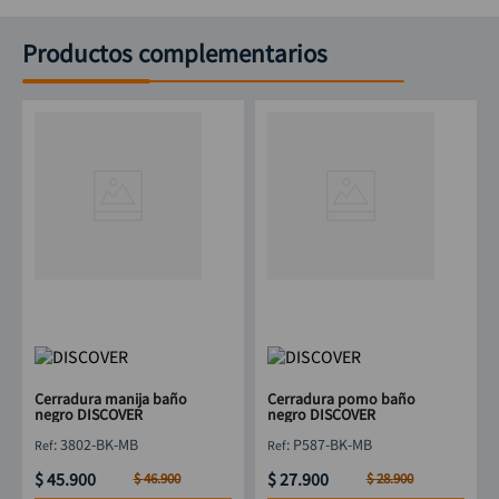
Productos complementarios
Cerradura manija baño
Cerradura pomo baño
negro DISCOVER
negro DISCOVER
:
3802-BK-MB
:
P587-BK-MB
$
45
.
900
$
27
.
900
$
46
.
900
$
28
.
900