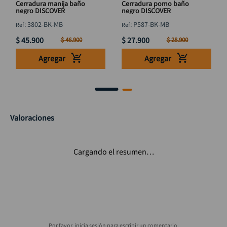
Cerradura manija baño
Cerradura pomo baño
negro DISCOVER
negro DISCOVER
:
3802-BK-MB
:
P587-BK-MB
$
45
.
900
$
27
.
900
$
46
.
900
$
28
.
900
Agregar
Agregar
Valoraciones
Cargando el resumen…