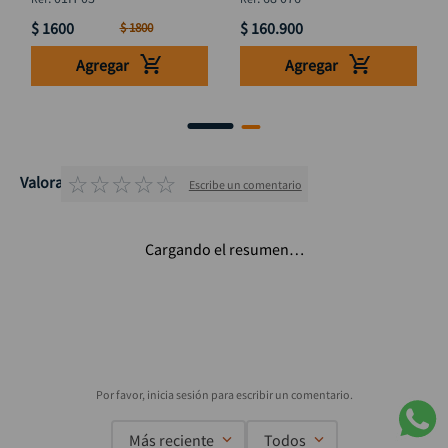
$
1600
$
160
.
900
$
1800
Agregar
Agregar
☆
☆
☆
☆
☆
Valoraciones
Escribe un comentario
Cargando el resumen…
Más reciente
Todos