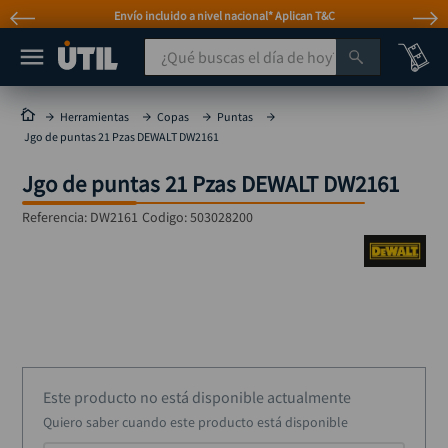
Envío incluido a nivel nacional* Aplican T&C
¿Qué buscas el día de hoy?
TÉRMINOS MÁS BUSCADOS
Herramientas
Copas
Puntas
Jgo de puntas 21 Pzas DEWALT DW2161
taladro
1
.
Jgo de puntas 21 Pzas DEWALT DW2161
taladros pulidoras
2
.
compresor
3
.
Referencia
:
DW2161
Codigo:
503028200
broca
4
.
sierra circular
5
.
hidrolavadora
6
.
ruteadora
7
.
mototool
8
.
Este producto no está disponible actualmente
Quiero saber cuando este producto está disponible
taladro inalámbrico
9
.