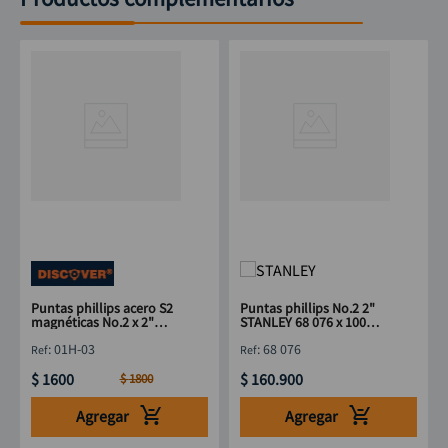
Puntas phillips acero S2
Puntas phillips No.2 2"
magnéticas No.2 x 2"
STANLEY 68 076 x 100
DISCOVER
piezas
:
01H-03
:
68 076
$
1600
$
160
.
900
$
1800
Agregar
Agregar