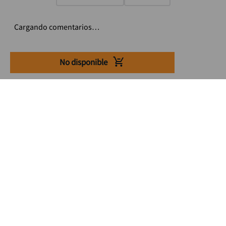
Cargando comentarios…
No disponible
Suscríbete a nuestro Newsletter
Se el primero en enterarte de nuestras ofertas, lanzamientos y
consejos para tu trabajo
Acepto los Término y condiciones
Suscribirme
Medios de pago