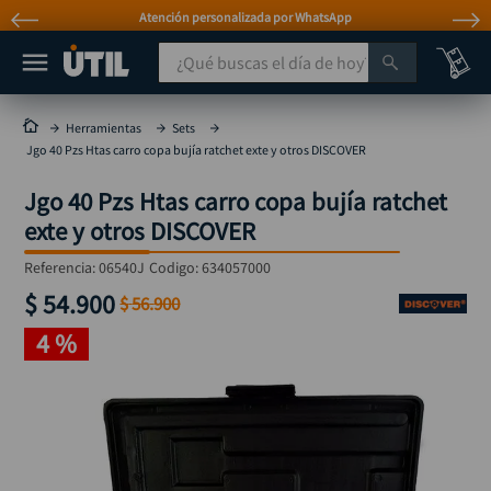
Atención personalizada por WhatsApp
¿Qué buscas el día de hoy?
TÉRMINOS MÁS BUSCADOS
Herramientas
Sets
Jgo 40 Pzs Htas carro copa bujía ratchet exte y otros DISCOVER
taladro
1
.
Jgo 40 Pzs Htas carro copa bujía ratchet
taladros pulidoras
2
.
exte y otros DISCOVER
compresor
3
.
Referencia
:
06540J
Codigo:
634057000
sierra circular
4
.
$
54
.
900
$
56
.
900
ruteadora
5
.
4 %
broca
6
.
hidrolavadora
7
.
rueda
8
.
taladro inalámbrico
9
.