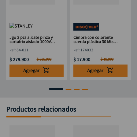
Jgo 3 pzs alicate pinza y
Cimbra con colorante
cortafrio aislado 1000V
cuerda plástica 30 Mts
STANLEY 84-011
Discover
:
84-011
:
174032
$
279
.
900
$
17
.
900
$
335
.
900
$
19
.
900
Agregar
Agregar
Productos relacionados