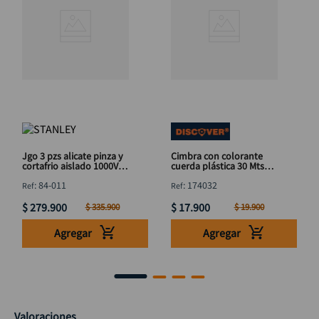
Jgo 3 pzs alicate pinza y
Cimbra con colorante
cortafrio aislado 1000V
cuerda plástica 30 Mts
STANLEY 84-011
Discover
:
84-011
:
174032
$
279
.
900
$
17
.
900
$
335
.
900
$
19
.
900
Agregar
Agregar
Valoraciones