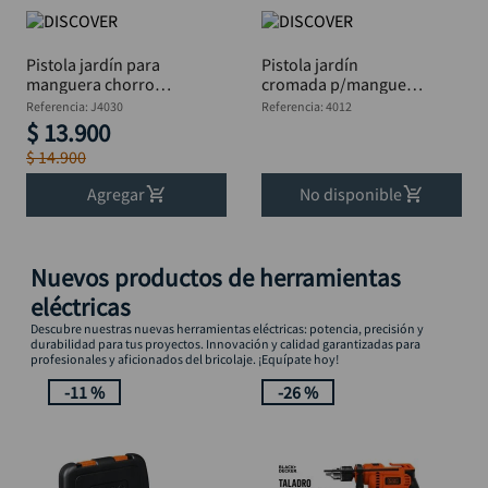
Pistola jardín para
Pistola jardín
manguera chorro
cromada p/manguera
regulableDISCOVER
eje bronce DISCOVER
Referencia
:
J4030
Referencia
:
4012
$
13
.
900
$
14
.
900
Agregar
No disponible
Nuevos productos de herramientas
eléctricas
Descubre nuestras nuevas herramientas eléctricas: potencia, precisión y
durabilidad para tus proyectos. Innovación y calidad garantizadas para
profesionales y aficionados del bricolaje. ¡Equípate hoy!
-
11 %
-
26 %