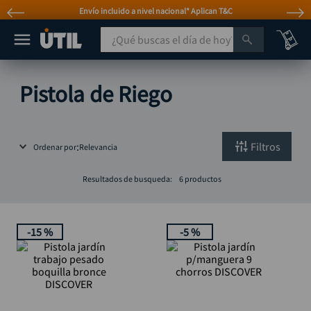
Envío incluido a nivel nacional* Aplican T&C
¿Qué buscas el día de hoy?
TÉRMINOS MÁS BUSCADOS
Pistola de Riego
taladro
1
.
taladros pulidoras
2
.
Filtros
Ordenar por
Relevancia
compresor
3
.
broca
4
.
Resultados de busqueda:
6
productos
sierra circular
5
.
hidrolavadora
6
.
-
15 %
-
5 %
ruteadora
7
.
mototool
8
.
taladro inalámbrico
9
.