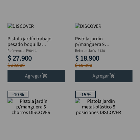
llave impacto
10
.
Pistola jardín trabajo
Pistola jardín
pesado boquilla
p/manguera 9
bronce DISCOVER
chorros DISCOVER
Referencia
:
P904-1
Referencia
:
W-4130
$
27
.
900
$
18
.
900
$
32
.
900
$
19
.
900
Agregar
Agregar
-
10 %
-
15 %