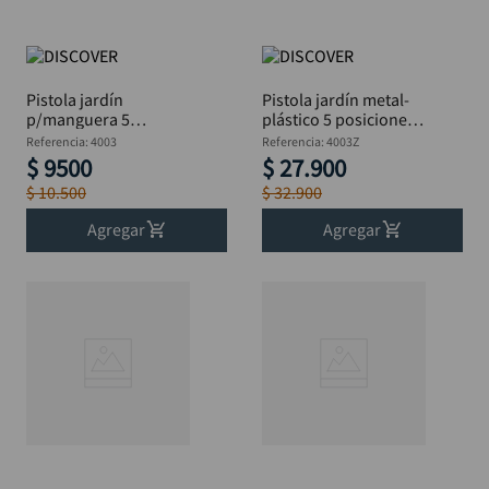
Pistola jardín
Pistola jardín metal-
p/manguera 5
plástico 5 posiciones
chorros DISCOVER
DISCOVER
Referencia
:
4003
Referencia
:
4003Z
$
9500
$
27
.
900
$
10
.
500
$
32
.
900
Agregar
Agregar