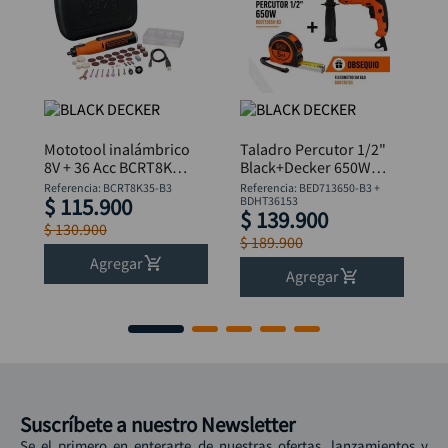
Mototool inalámbrico
Taladro Percutor 1/2"
8V + 36 Acc BCRT8K35
Black+Decker 650W
B&D
BED713650-B3 +
Referencia
:
BCRT8K35-B3
Referencia
:
BED713650-B3 +
$
115
.
900
Flexómetro
BDHT36153
$
139
.
900
$
130
.
900
$
189
.
900
Agregar
Agregar
Suscríbete a nuestro Newsletter
Se el primero en enterarte de nuestras ofertas, lanzamientos y