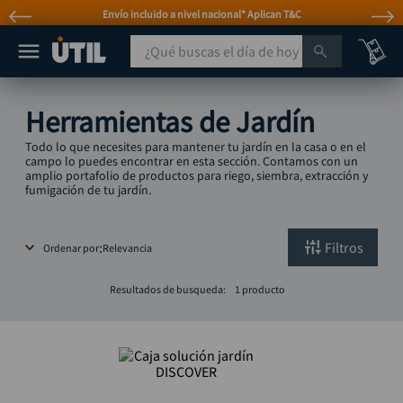
Envío incluido a nivel nacional* Aplican T&C
¿Qué buscas el día de hoy?
TÉRMINOS MÁS BUSCADOS
Herramientas de Jardín
taladro
1
.
Todo lo que necesites para mantener tu jardín en la casa o en el
taladros pulidoras
campo lo puedes encontrar en esta sección. Contamos con un
2
.
amplio portafolio de productos para riego, siembra, extracción y
fumigación de tu jardín.
compresor
3
.
broca
4
.
Filtros
Ordenar por
Relevancia
sierra circular
5
.
hidrolavadora
6
.
Resultados de busqueda:
1
producto
ruteadora
7
.
mototool
8
.
taladro inalámbrico
9
.