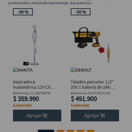
profesionales y aficionados del bricolaje. ¡Equípate hoy!
-
39 %
-
30 %
Aspiradora
Taladro percutor 1/2"
inalámbrica 12V CXT 1
20V 1 batería de 2Ah +
(BL1016)+cargador
bolso DeWalt
Referencia
:
CL106FDWYW
Referencia
:
DCD7781D1-B3
$
359
.
990
$
491
.
900
MAKITA
DCD7781D1-B3
+Obsequio
$
594
.
990
$
699
.
900
Avellanador Dewalt
DW2700
Agregar
Agregar