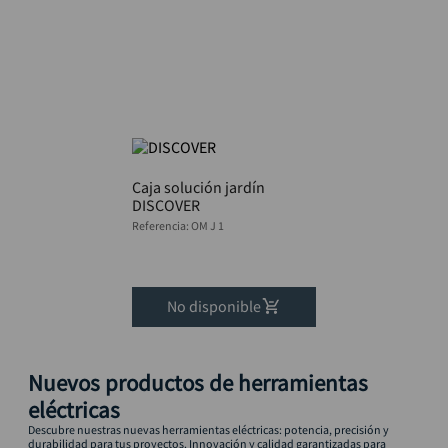
rodachina
10
.
Caja solución jardín
DISCOVER
Referencia
:
OM J 1
No disponible
Nuevos productos de herramientas
eléctricas
Descubre nuestras nuevas herramientas eléctricas: potencia, precisión y
durabilidad para tus proyectos. Innovación y calidad garantizadas para