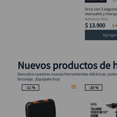
☆
Arco con 3 seguet
manuales y marque
DISCOVER
Referencia
:
16091
$
13
.
900
$
Agregar
Nuevos productos de h
Descubre nuestras nuevas herramientas eléctricas: potenc
bricolaje. ¡Equípate hoy!
-
11 %
-
26 %