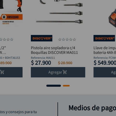
☆
☆
☆
☆
☆
☆
☆
☆
☆
1/2"
Pistola aire sopladora c/4
Llave de imp
0W
Boquillas DISCOVER MA011
bateria 4Ah 
lexómetro
Discover
B3 + BDHT36153
Referencia
:
MA011
Referencia
:
FCIW
$
27
.
900
$
549
.
90
189
.
900
$
28
.
900
Agregar
Ag
Medios de pag
tos y consejos para tu