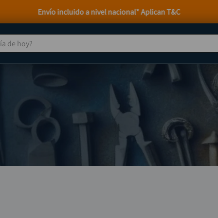
Envío incluido a nivel nacional* Aplican T&C
 de hoy?
TÉRMINOS MÁS BUSCADOS
taladro
1
.
taladros pulidoras
2
.
compresor
3
.
llave
4
.
combo
5
.
ruteadora
6
.
sierra circular
7
.
broca
8
.