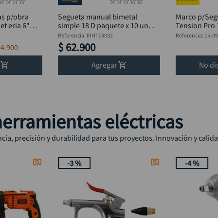
☆
☆
☆
☆
☆
☆
☆
☆
☆
as p/obra
Segueta manual bimetal
Marco p/Segu
t eria 6"
simple 18 D paquete x 10 und
Tension Pro 
IRWIN IRHT14032
098
Referencia
:
IRHT14032
Referencia
:
15-0
$
62
.
900
14
.
900
Agregar
No di
erramientas eléctricas
ia, precisión y durabilidad para tus proyectos. Innovación y calid
-
3 %
-
4 %