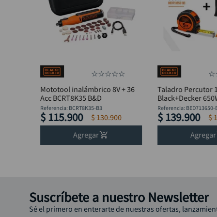
☆
☆
☆
☆
☆
☆
Mototool inalámbrico 8V + 36
Taladro Percutor 
Acc BCRT8K35 B&D
Black+Decker 65
BED713650-B3 + F
Referencia
:
BCRT8K35-B3
Referencia
:
BED713650-
$
115
.
900
$
139
.
900
$
130
.
900
$
Agregar
Agregar
Suscríbete a nuestro Newsletter
Sé el primero en enterarte de nuestras ofertas, lanzamien