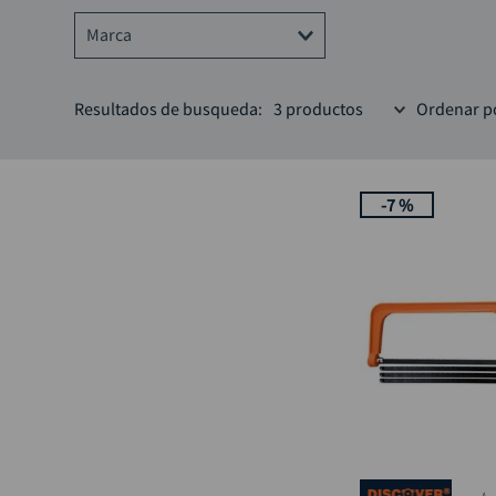
Marca
DISCOVER
Resultados de busqueda:
3
productos
Ordenar p
IRWIN
STANLEY
-
7 %