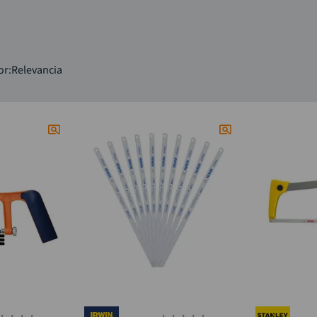
hidrolavadora
9
.
black decker
10
.
or
Relevancia