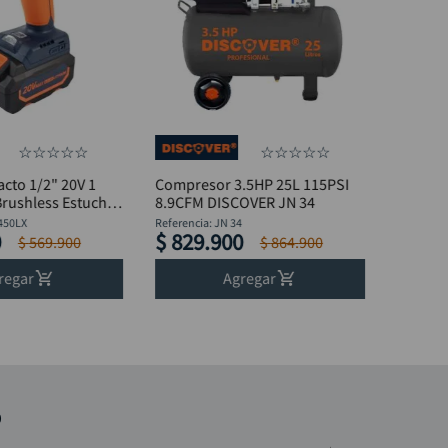
☆
☆
☆
☆
☆
☆
☆
☆
☆
☆
acto 1/2" 20V 1
Compresor 3.5HP 25L 115PSI
Brushless Estuche
8.9CFM DISCOVER JN 34
450LX
Referencia
:
JN 34
0
$
829
.
900
$
569
.
900
$
864
.
900
regar
Agregar
o