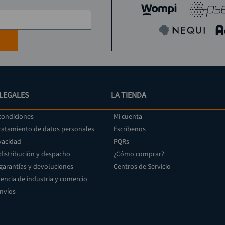
LEGALES
LA TIENDA
condiciones
Mi cuenta
tratamiento de datos personales
Escríbenos
vacidad
PQRs
 distribución y despacho
¿Cómo comprar?
 garantías y devoluciones
Centros de Servicio
encia de industria y comercio
envíos