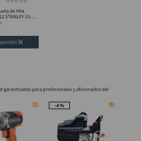
☆
☆
☆
☆
☆
eta de Alta
12 STANLEY 15-
98
sponible
ad garantizadas para profesionales y aficionados del
-
4 %