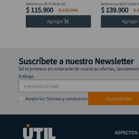
BED713650-B3 + F
Referencia
:
BCRT8K35-B3
Referencia
:
BED713650-
$
115
.
900
$
139
.
900
$
130
.
900
$
Agregar
Agregar
Suscríbete a nuestro Newsletter
Sé el primero en enterarte de nuestras ofertas, lanzamien
trabajo
Suscribirme
Acepto los Término y condiciones
ASPECTOS 