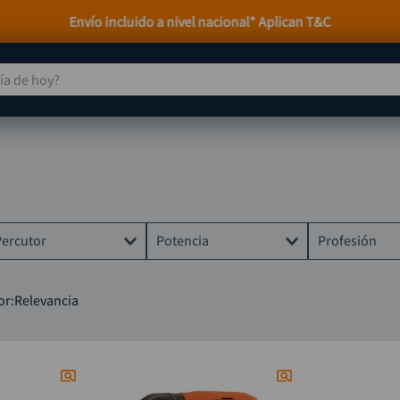
Envío incluido a nivel nacional* Aplican T&C
 de hoy?
TÉRMINOS MÁS BUSCADOS
taladro
1
.
taladros pulidoras
2
.
compresor
3
.
Percutor
Potencia
Profesión
llave
4
.
combo
5
.
No
350W
Albañil
or
Relevancia
ruteadora
6
.
8V-1.5Ah
Carpintero
sierra circular
7
.
600W
Cerrajero
broca
8
.
380 W
Electricista