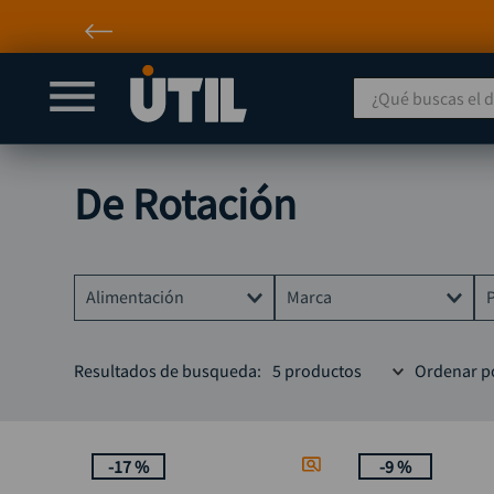
¿Qué buscas el día
De Rotación
Alimentación
Marca
Eléctrica
BLACK DECKER
Resultados de busqueda:
5
productos
Ordenar p
Inalámbrica
DEWALT
MAKITA
-
17 %
-
9 %