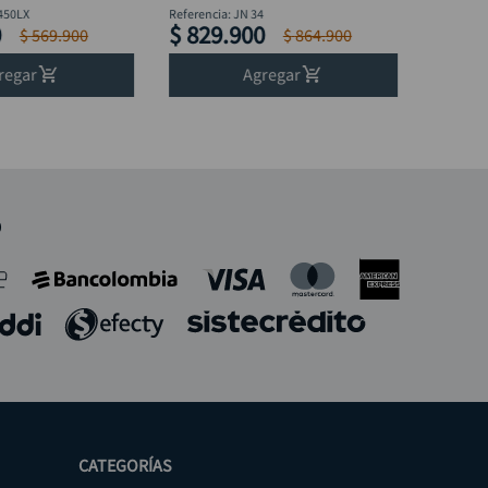
450LX
Referencia
:
JN 34
0
$
829
.
900
$
569
.
900
$
864
.
900
regar
Agregar
o
CATEGORÍAS