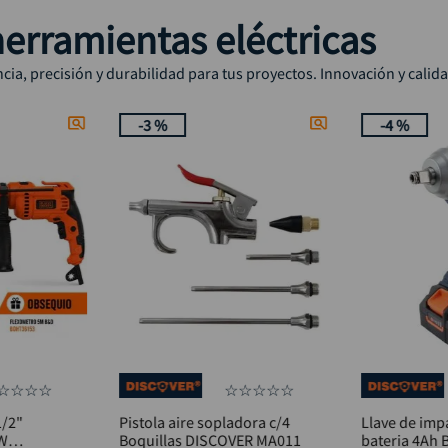
erramientas eléctricas
ia, precisión y durabilidad para tus proyectos. Innovación y calid
-
3 %
-
4 %
☆
☆
☆
☆
☆
☆
☆
☆
☆
1/2"
Pistola aire sopladora c/4
Llave de imp
0W
Boquillas DISCOVER MA011
bateria 4Ah 