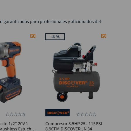
ad garantizadas para profesionales y aficionados del
-
4 %
☆
☆
☆
☆
☆
☆
☆
☆
☆
☆
acto 1/2" 20V 1
Compresor 3.5HP 25L 115PSI
Brushless Estuche
8.9CFM DISCOVER JN 34