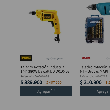
☆
☆
☆
☆
☆
☆
Taladro Rotación Industrial
Taladro rotación 
1/4" 380W Dewalt DWD010-B3
MT+ Brocas MAKI
Referencia
:
DWD010-B3
Referencia
:
M0600X1B
$
389
.
900
$
210
.
900
$
467
.
900
$
Agregar
Agregar