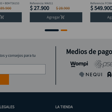
lexómetro
Discover
B3 + BDHT36153
Referencia
:
MA011
Referencia
:
FCIW
$
27
.
900
$
549
.
90
189
.
900
$
28
.
900
Agregar
Ag
Medios de pag
tos y consejos para tu
LEGALES
LA TIENDA