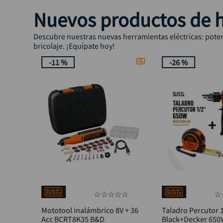
Nuevos productos de h
Descubre nuestras nuevas herramientas eléctricas: potenc
bricolaje. ¡Equípate hoy!
-
11 %
-
26 %
☆
☆
☆
☆
☆
☆
Mototool inalámbrico 8V + 36
Taladro Percutor 
Acc BCRT8K35 B&D
Black+Decker 65