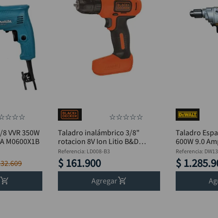
hidrolavadora
9
.
Hágalo ust
black decker
10
.
Mecánico
Ornamentad
Plomero
☆
☆
☆
☆
☆
☆
☆
☆
☆
3/8 VVR 350W
Taladro inalámbrico 3/8"
Taladro Espa
TA M0600X1B
rotacion 8V Ion Litio B&D
600W 9.0 A
LD008-B3
Referencia
:
LD008-B3
Referencia
:
DW13
$
161
.
900
$
1
.
285
.
9
232
.
609
Agregar
Ag