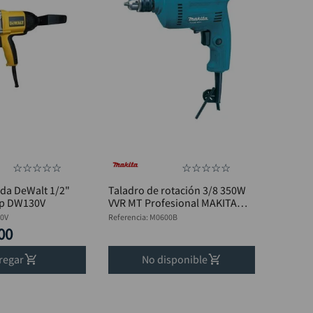
ed mismo
or
☆
☆
☆
☆
☆
☆
☆
☆
☆
☆
da DeWalt 1/2"
Taladro de rotación 3/8 350W
mp DW130V
VVR MT Profesional MAKITA
M0600B
0V
Referencia
:
M0600B
00
regar
No disponible