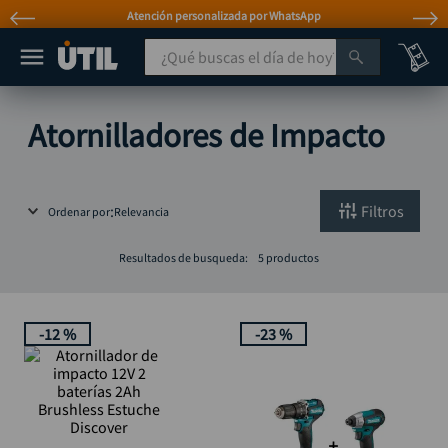
Atención personalizada por WhatsApp
¿Qué buscas el día de hoy?
TÉRMINOS MÁS BUSCADOS
Atornilladores de Impacto
taladro
1
.
taladros pulidoras
2
.
Filtros
Ordenar por
Relevancia
compresor
3
.
broca
4
.
Resultados de busqueda:
5
productos
sierra circular
5
.
hidrolavadora
6
.
-
12 %
-
23 %
ruteadora
7
.
mototool
8
.
taladro inalámbrico
9
.