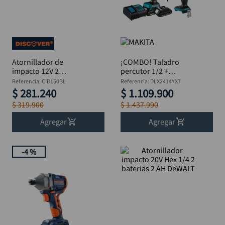
llave impacto
10
.
Atornillador de
¡COMBO! Taladro
impacto 12V 2
percutor 1/2 +
baterías 2Ah
Atornillador de
Referencia
:
CID150BL
Referencia
:
DLX2414YX7
Brushless Estuche
impacto 18V MAKITA
$
281
.
240
$
1
.
109
.
900
Discover
DLX2414YX7
$
319
.
900
$
1
.
437
.
990
Agregar
Agregar
-
4 %