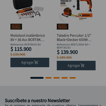
Mototool inalámbrico
Taladro Percutor 1/2"
8V + 36 Acc BCRT8K35
Black+Decker 650W
B&D
BED713650-B3 +
Referencia
:
BCRT8K35-B3
Referencia
:
BED713650-B3 +
$
115
.
900
Flexómetro
BDHT36153
$
139
.
900
$
130
.
900
$
189
.
900
Agregar
Agregar
Suscríbete a nuestro Newsletter
Se el primero en enterarte de nuestras ofertas, lanzamientos y