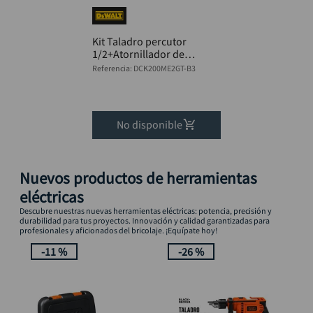
Kit Taladro percutor
1/2+Atornillador de
impacto 20V+2
Referencia
:
DCK200ME2GT-B3
baterias cargador
Mclaren DEWALT
No disponible
Nuevos productos de herramientas
eléctricas
Descubre nuestras nuevas herramientas eléctricas: potencia, precisión y
durabilidad para tus proyectos. Innovación y calidad garantizadas para
profesionales y aficionados del bricolaje. ¡Equípate hoy!
-
11 %
-
26 %