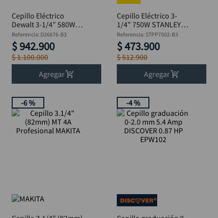
Cepillo Eléctrico
Cepillo Eléctrico 3-
Dewalt 3-1/4″ 580W
1/4" 750W STANLEY
D26676-B3
STPP7502-B3
Referencia
:
D26676-B3
Referencia
:
STPP7502-B3
$
942
.
900
$
473
.
900
$
1
.
100
.
000
$
512
.
900
Agregar
Agregar
-
6 %
-
4 %