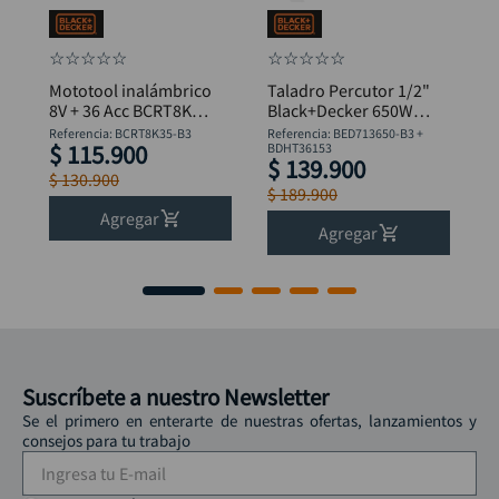
☆
☆
☆
☆
☆
☆
☆
☆
☆
☆
Mototool inalámbrico
Taladro Percutor 1/2"
8V + 36 Acc BCRT8K35
Black+Decker 650W
B&D
BED713650-B3 +
Referencia
:
BCRT8K35-B3
Referencia
:
BED713650-B3 +
$
115
.
900
Flexómetro
BDHT36153
$
139
.
900
$
130
.
900
$
189
.
900
Agregar
Agregar
Suscríbete a nuestro Newsletter
Se el primero en enterarte de nuestras ofertas, lanzamientos y
consejos para tu trabajo