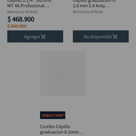
Cepillo 3.1/4" (82mm)
Cepillo graduación 0-
MT 4A Profesional
2.0 mm 5.4 Amp
MAKITA
DISCOVER 0.87 HP
Referencia
:
M1902B
Referencia
:
EPW102
EPW102
$
468
.
900
$
500
.
990
Agregar
No disponible
Combo Cepillo
graduacion 0-2mm