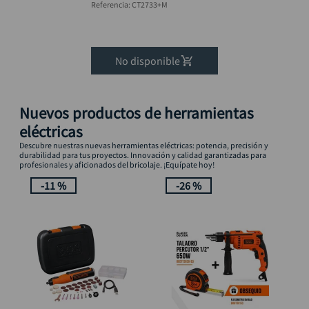
DIS+M3700B
Referencia
:
CT2733+M
Rebordeadora 1/4"
MAKITA DISCOVER
No disponible
Nuevos productos de herramientas
eléctricas
Descubre nuestras nuevas herramientas eléctricas: potencia, precisión y
durabilidad para tus proyectos. Innovación y calidad garantizadas para
profesionales y aficionados del bricolaje. ¡Equípate hoy!
-
11 %
-
26 %