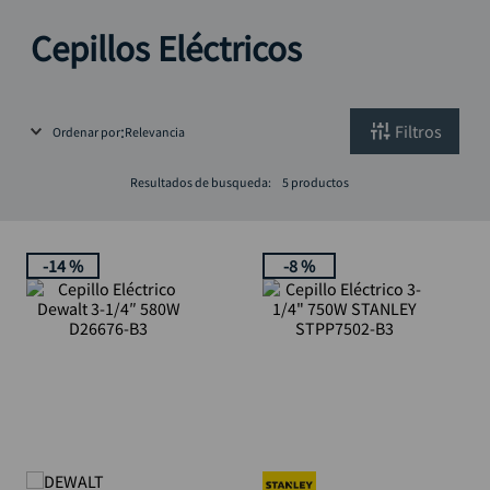
alicate
10
.
Cepillos Eléctricos
Filtros
Ordenar por
Relevancia
Resultados de busqueda:
5
productos
-
14 %
-
8 %