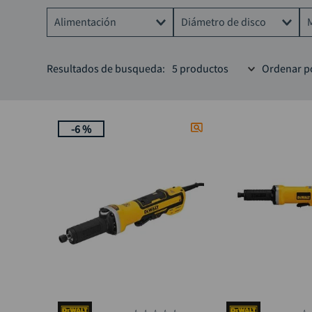
Alimentación
Diámetro de disco
Eléctrica
1/4"
Resultados de busqueda:
5
productos
Ordenar p
2"
-
6 %