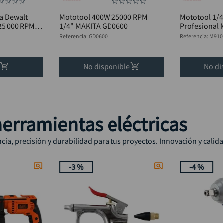
☆
☆
☆
☆
☆
☆
☆
☆
☆
a Dewalt
Mototool 400W 25000 RPM
Mototool 1/
 25 000 RPM
1/4" MAKITA GD0600
Profesional
Referencia
:
GD0600
Referencia
:
M910
No disponible
No di
erramientas eléctricas
ia, precisión y durabilidad para tus proyectos. Innovación y calid
-
3 %
-
4 %