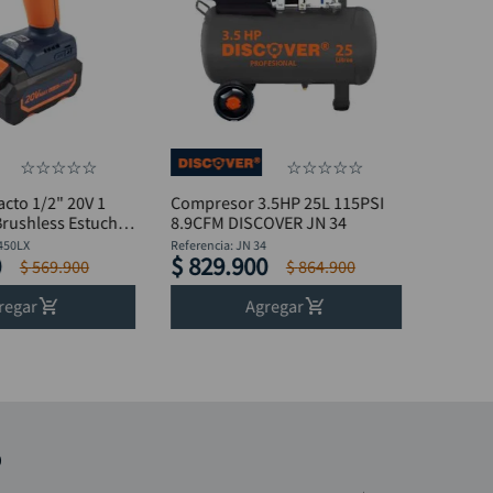
☆
☆
☆
☆
☆
☆
☆
☆
☆
☆
acto 1/2" 20V 1
Compresor 3.5HP 25L 115PSI
Brushless Estuche
8.9CFM DISCOVER JN 34
450LX
Referencia
:
JN 34
0
$
829
.
900
$
569
.
900
$
864
.
900
regar
Agregar
o