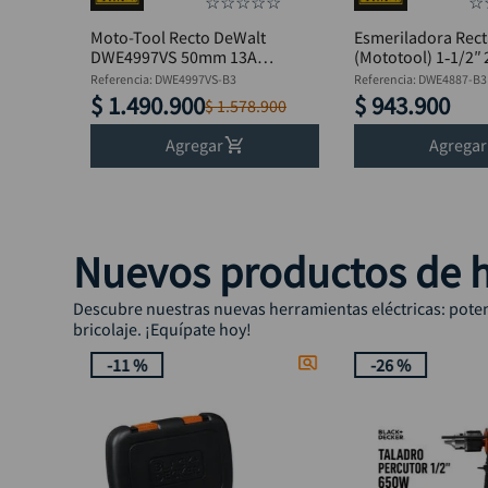
☆
☆
☆
☆
☆
☆
Moto-Tool Recto DeWalt
Esmeriladora Rect
DWE4997VS 50mm 13A
(Mototool) 1‑1/2″
Brushless
DWE4887‑B3
Referencia
:
DWE4997VS-B3
Referencia
:
DWE4887-B3
$
1
.
490
.
900
$
943
.
900
$
1
.
578
.
900
Agregar
Agregar
Nuevos productos de h
Descubre nuestras nuevas herramientas eléctricas: potenc
bricolaje. ¡Equípate hoy!
-
11 %
-
26 %