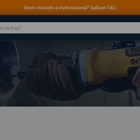
Envío incluido a nivel nacional* Aplican T&C
 de hoy?
TÉRMINOS MÁS BUSCADOS
taladro
1
.
taladros pulidoras
2
.
compresor
3
.
broca
4
.
sierra circular
5
.
hidrolavadora
6
.
ruteadora
7
.
mototool
8
.