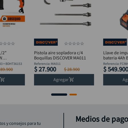
☆
☆
☆
☆
☆
☆
☆
☆
☆
1/2"
Pistola aire sopladora c/4
Llave de imp
0W
Boquillas DISCOVER MA011
bateria 4Ah 
lexómetro
Discover
B3 + BDHT36153
Referencia
:
MA011
Referencia
:
FCIW
$
27
.
900
$
549
.
90
189
.
900
$
28
.
900
Agregar
Ag
Medios de pag
tos y consejos para tu