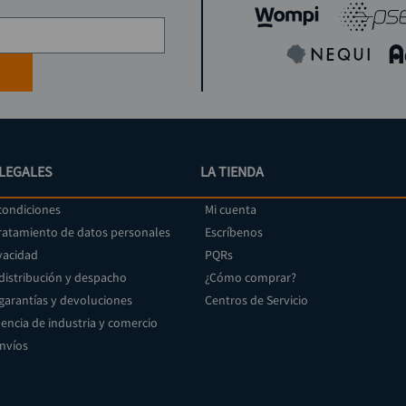
LEGALES
LA TIENDA
condiciones
Mi cuenta
tratamiento de datos personales
Escríbenos
vacidad
PQRs
 distribución y despacho
¿Cómo comprar?
 garantías y devoluciones
Centros de Servicio
encia de industria y comercio
envíos