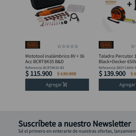
☆
☆
☆
☆
☆
☆
Mototool inalámbrico 8V + 36
Taladro Percutor 
Acc BCRT8K35 B&D
Black+Decker 65
BED713650-B3 + F
Referencia
:
BCRT8K35-B3
Referencia
:
BED713650-
$
115
.
900
$
139
.
900
$
130
.
900
$
Agregar
Agregar
Suscríbete a nuestro Newsletter
Sé el primero en enterarte de nuestras ofertas, lanzamien