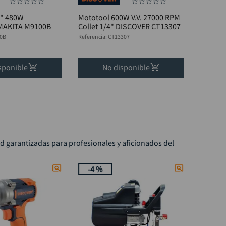
☆
☆
☆
☆
☆
☆
☆
☆
☆
☆
4" 480W
Mototool 600W V.V. 27000 RPM
 MAKITA M9100B
Collet 1/4" DISCOVER CT13307
0B
Referencia
:
CT13307
sponible
No disponible
ad garantizadas para profesionales y aficionados del
-
4 %