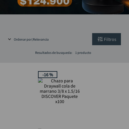
taladro inalámbrico
10
.
Filtros
Ordenar por
Relevancia
Resultados de busqueda:
1
producto
-
16 %