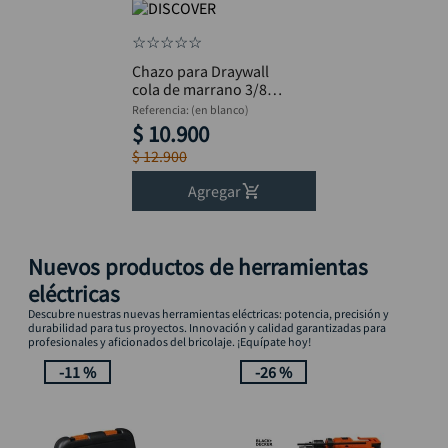
☆
☆
☆
☆
☆
Chazo para Draywall
cola de marrano 3/8 x
1.5/16 DISCOVER
Referencia
:
(en blanco)
Paquete x100
$
10
.
900
$
12
.
900
Agregar
Nuevos productos de herramientas
eléctricas
Descubre nuestras nuevas herramientas eléctricas: potencia, precisión y
durabilidad para tus proyectos. Innovación y calidad garantizadas para
profesionales y aficionados del bricolaje. ¡Equípate hoy!
-
11 %
-
26 %