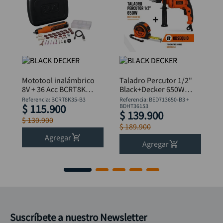
Mototool inalámbrico
Taladro Percutor 1/2"
8V + 36 Acc BCRT8K35
Black+Decker 650W
B&D
BED713650-B3 +
Referencia
:
BCRT8K35-B3
Referencia
:
BED713650-B3 +
$
115
.
900
Flexómetro
BDHT36153
$
139
.
900
$
130
.
900
$
189
.
900
Agregar
Agregar
Suscríbete a nuestro Newsletter