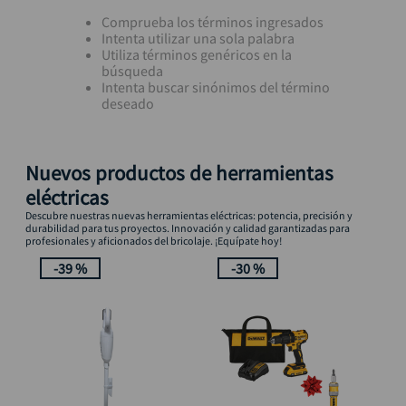
llave
10
.
Comprueba los términos ingresados
Intenta utilizar una sola palabra
Utiliza términos genéricos en la
búsqueda
Intenta buscar sinónimos del término
deseado
Nuevos productos de herramientas
eléctricas
Descubre nuestras nuevas herramientas eléctricas: potencia, precisión y
durabilidad para tus proyectos. Innovación y calidad garantizadas para
profesionales y aficionados del bricolaje. ¡Equípate hoy!
-
39 %
-
30 %