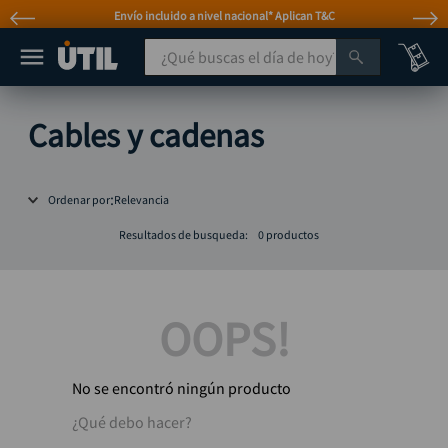
Envío incluido a nivel nacional* Aplican T&C
¿Qué buscas el día de hoy?
TÉRMINOS MÁS BUSCADOS
Cables y cadenas
taladro
1
.
taladros pulidoras
2
.
Ordenar por
Relevancia
compresor
3
.
Resultados de busqueda:
0
productos
sierra circular
4
.
ruteadora
5
.
broca
OOPS!
6
.
hidrolavadora
7
.
No se encontró ningún producto
rueda
8
.
¿Qué debo hacer?
taladro inalámbrico
9
.