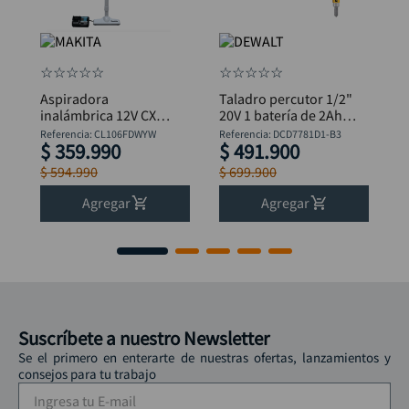
☆
☆
☆
☆
☆
☆
☆
☆
☆
☆
Aspiradora
Taladro percutor 1/2"
inalámbrica 12V CXT 1
20V 1 batería de 2Ah +
(BL1016)+cargador
bolso DeWalt
Referencia
:
CL106FDWYW
Referencia
:
DCD7781D1-B3
$
359
.
990
$
491
.
900
MAKITA
DCD7781D1-B3
+Obsequio
$
594
.
990
$
699
.
900
Avellanador Dewalt
DW2700
Agregar
Agregar
Suscríbete a nuestro Newsletter
Se el primero en enterarte de nuestras ofertas, lanzamientos y
consejos para tu trabajo