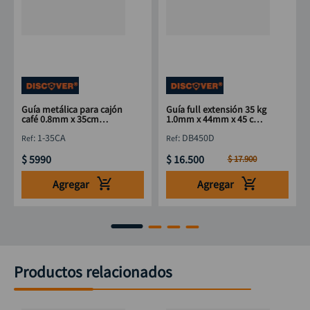
Guía metálica para cajón
Guía full extensión 35 kg
café 0.8mm x 35cm
1.0mm x 44mm x 45 cm
DISCOVER
DISCOVER
:
1-35CA
:
DB450D
$
5990
$
16
.
500
$
17
.
900
Agregar
Agregar
Productos relacionados