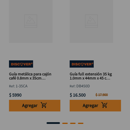
Guía metálica para cajón
Guía full extensión 35 kg
café 0.8mm x 35cm
1.0mm x 44mm x 45 cm
DISCOVER
DISCOVER
:
1-35CA
:
DB450D
$
5990
$
16
.
500
$
17
.
900
Agregar
Agregar