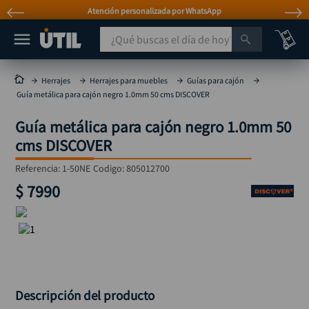
Atención personalizada por WhatsApp
¿Qué buscas el día de hoy?
TÉRMINOS MÁS BUSCADOS
Herrajes
Herrajes para muebles
Guías para cajón
Guía metálica para cajón negro 1.0mm 50 cms DISCOVER
taladro
1
.
Guía metálica para cajón negro 1.0mm 50
taladros pulidoras
2
.
cms DISCOVER
compresor
3
.
Referencia
:
1-50NE
Codigo:
805012700
llave
4
.
$
7990
sierra circular
5
.
ruteadora
6
.
broca
7
.
hidrolavadora
8
.
rueda
Descripción del producto
9
.