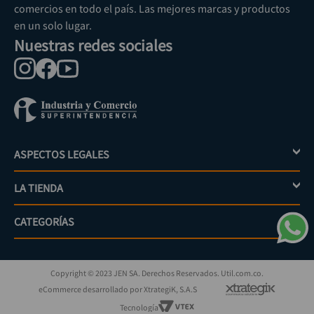
comercios en todo el país. Las mejores marcas y productos
en un solo lugar.
Nuestras redes sociales
ASPECTOS LEGALES
+
LA TIENDA
+
Política de tratamiento de datos personales
Aviso de privacidad
CATEGORÍAS
+
Mi cuenta
Términos y condiciones
Escríbenos
Políticas de distribución y despacho
Jardinería
PQRs
Políticas de devolución
Copyright © 2023 JEN SA. Derechos Reservados. Util.com.co.
Eléctricos
¿Cómo comprar?
Políticas de garantías y devoluciones
eCommerce desarrollado por XtrategiK, S.A.S
Iluminación
Superintendencia de industria y comercio
Tecnología
Herramientas