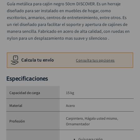
alicate
Guía metálica para cajón negro 50cm DISCOVER. Es un herraje 
10
.
diseñado para ser instalado en muebles de hogar, como 
escritorios, armarios, centros de entretenimiento, entre otros. Es 
un riel diseñado para facilitar el soporte y apertura de cajónes de 
manera sencilla. Fabricado en acero de alta calidad, con ruedas en 
nylon para un desplazamiento mas suave y silencioso .
Calcula tu envío
Consulta tus opciones
Especificaciones
Capacidad de carga
15 kg
Material
Acero
Carpintero
Hágalo usted mismo
Profesión
Ornamentador
Guía para cajón