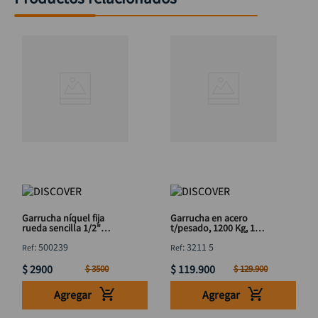
Garrucha níquel fija
Garrucha en acero
rueda sencilla 1/2"
t/pesado, 1200 Kg, 1
DISCOVER
rueda 5" DISCOVER
:
500239
:
3211 5
$
2900
$
119
.
900
$
3500
$
129
.
900
Agregar
Agregar