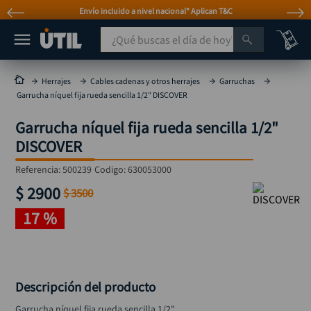
Envío incluido a nivel nacional* Aplican T&C
¿Qué buscas el día de hoy?
TÉRMINOS MÁS BUSCADOS
Herrajes
Cables cadenas y otros herrajes
Garruchas
Garrucha níquel fija rueda sencilla 1/2" DISCOVER
taladro
1
.
Garrucha níquel fija rueda sencilla 1/2"
taladros pulidoras
2
.
DISCOVER
compresor
3
.
Referencia
:
500239
Codigo:
630053000
llave
4
.
$
2900
$
3500
sierra circular
5
.
17 %
ruteadora
6
.
broca
7
.
hidrolavadora
8
.
Descripción del producto
rueda
9
.
Garrucha níquel fija rueda sencilla 1/2"