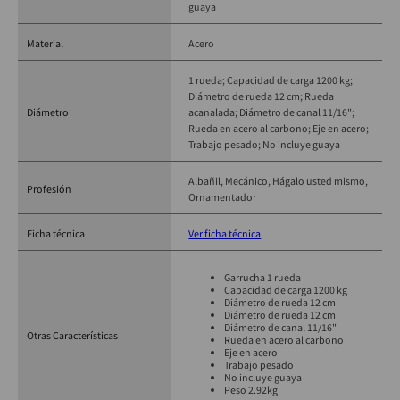
guaya
Material
Acero
1 rueda; Capacidad de carga 1200 kg;
Diámetro de rueda 12 cm; Rueda
Diámetro
acanalada; Diámetro de canal 11/16";
Rueda en acero al carbono; Eje en acero;
Trabajo pesado; No incluye guaya
Albañil
Mecánico
Hágalo usted mismo
Profesión
Ornamentador
Ficha técnica
Ver ficha técnica
Garrucha 1 rueda
Capacidad de carga 1200 kg
Diámetro de rueda 12 cm
Diámetro de rueda 12 cm
Diámetro de canal 11/16"
Otras Características
Rueda en acero al carbono
Eje en acero
Trabajo pesado
No incluye guaya
Peso 2.92kg