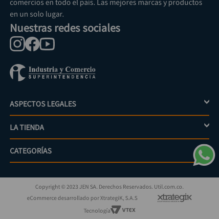
comercios en todo el país. Las mejores marcas y productos
en un solo lugar.
Nuestras redes sociales
ASPECTOS LEGALES
+
LA TIENDA
+
Política de tratamiento de datos personales
Aviso de privacidad
CATEGORÍAS
+
Mi cuenta
Términos y condiciones
Escríbenos
Políticas de distribución y despacho
Jardinería
PQRs
Políticas de devolución
Copyright © 2023 JEN SA. Derechos Reservados. Util.com.co.
Eléctricos
¿Cómo comprar?
Políticas de garantías y devoluciones
eCommerce desarrollado por XtrategiK, S.A.S
Iluminación
Superintendencia de industria y comercio
Tecnología
Herramientas