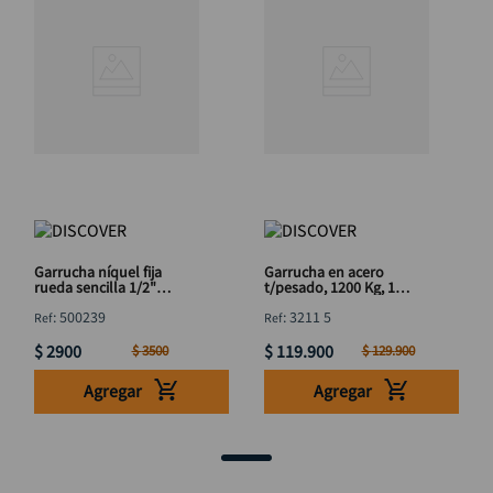
Garrucha níquel fija
Garrucha en acero
rueda sencilla 1/2"
t/pesado, 1200 Kg, 1
DISCOVER
rueda 5" DISCOVER
:
500239
:
3211 5
$
2900
$
119
.
900
$
3500
$
129
.
900
Agregar
Agregar