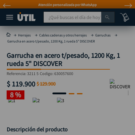
Atención personalizada por WhatsApp
¿Qué buscas el día de hoy?
TÉRMINOS MÁS BUSCADOS
Herrajes
Cables cadenas y otros herrajes
Garruchas
Garrucha en acero t/pesado, 1200 Kg, 1 rueda 5" DISCOVER
taladro
1
.
Garrucha en acero t/pesado, 1200 Kg, 1
taladros pulidoras
2
.
rueda 5" DISCOVER
compresor
3
.
Referencia
:
3211 5
Codigo:
630057600
sierra circular
4
.
$
119
.
900
$
129
.
900
ruteadora
5
.
8 %
broca
6
.
hidrolavadora
7
.
rueda
8
.
taladro inalámbrico
9
.
Descripción del producto