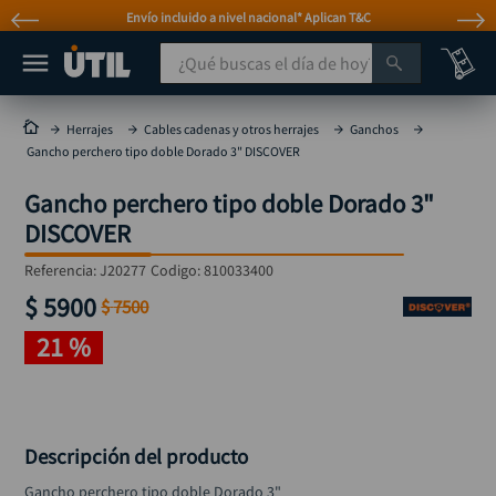
Envío incluido a nivel nacional* Aplican T&C
¿Qué buscas el día de hoy?
TÉRMINOS MÁS BUSCADOS
Herrajes
Cables cadenas y otros herrajes
Ganchos
Gancho perchero tipo doble Dorado 3" DISCOVER
taladro
1
.
Gancho perchero tipo doble Dorado 3"
taladros pulidoras
2
.
DISCOVER
compresor
3
.
Referencia
:
J20277
Codigo:
810033400
broca
4
.
$
5900
$
7500
sierra circular
5
.
21 %
hidrolavadora
6
.
ruteadora
7
.
mototool
8
.
Descripción del producto
taladro inalámbrico
9
.
Gancho perchero tipo doble Dorado 3"