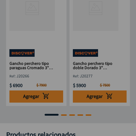
Gancho perchero tipo
Gancho perchero tipo
paraguas Cromado 3"
doble Dorado 3"
DISCOVER
DISCOVER
:
J20266
:
J20277
$
6900
$
5900
$
7900
$
7500
Agregar
Agregar
Productos relacionados