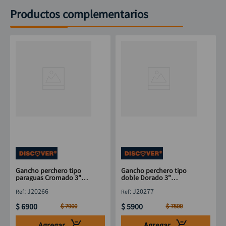
Productos complementarios
Gancho perchero tipo
Gancho perchero tipo
paraguas Cromado 3"
doble Dorado 3"
DISCOVER
DISCOVER
:
J20266
:
J20277
$
6900
$
5900
$
7900
$
7500
Agregar
Agregar