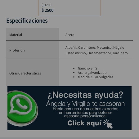
$
3200
$
2500
Especificaciones
Material
Acero
Albañil
Carpintero
Mecánico
Hágalo
Profesión
usted mismo
Ornamentador
Jardinero
Gancho en S
Acero galvanizado
Otras Características
Medida 2.1/8 pulgadas