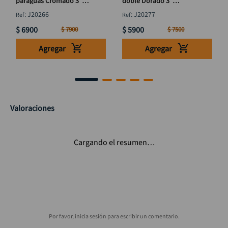
paraguas Cromado 3"
doble Dorado 3"
DISCOVER
DISCOVER
:
J20266
:
J20277
$
6900
$
5900
$
7900
$
7500
Agregar
Agregar
Valoraciones
Cargando el resumen…