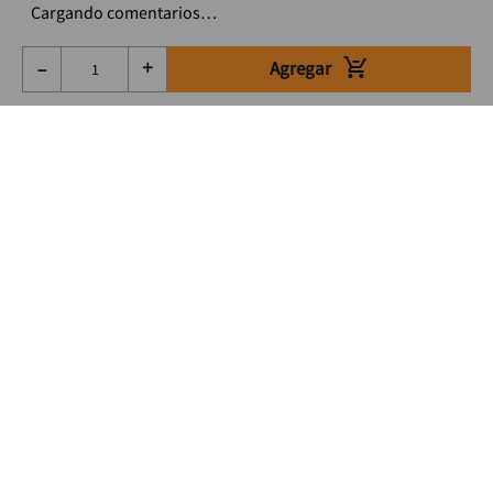
Cargando comentarios…
Agregar
－
＋
Suscríbete a nuestro Newsletter
Se el primero en enterarte de nuestras ofertas, lanzamientos y
consejos para tu trabajo
Acepto los Término y condiciones
Suscribirme
Medios de pago