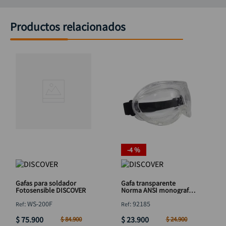
Productos relacionados
-
4 %
Gafas para soldador
Gafa transparente
Fotosensible DISCOVER
Norma ANSI monografa
lijar DISCOVER
:
WS-200F
:
92185
$
75
.
900
$
23
.
900
$
84
.
900
$
24
.
900