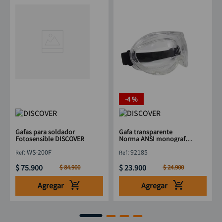
-
4 %
Gafas para soldador
Gafa transparente
Fotosensible DISCOVER
Norma ANSI monografa
lijar DISCOVER
:
WS-200F
:
92185
$
75
.
900
$
23
.
900
$
84
.
900
$
24
.
900
Agregar
Agregar