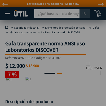
Envío incluido a nivel nacional* Aplican T&C
¿Qué buscas el día de hoy?
TÉRMINOS MÁS BUSCADOS
Seguridad Industrial
Elementos de protección personal
Gafas
Gafa transparente norma ANSI uso Laboratorios DISCOVER
taladro
1
.
Gafa transparente norma ANSI uso
taladros pulidoras
2
.
Laboratorios DISCOVER
compresor
3
.
Referencia
:
92219RA
Codigo:
510031400
broca
4
.
$
12
.
900
$
13
.
900
sierra circular
5
.
7 %
hidrolavadora
6
.
ruteadora
7
.
mototool
8
.
taladro inalámbrico
9
.
Descripción del producto