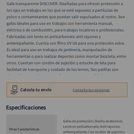
alicate
Gafa transparente DISCOVER. Diseñadas para ofrecer protección a 
10
.
los ojos en trabajos en los que se esté expuesto a partículas de 
polvo o contaminantes que puedan salir expulsados al rostro. Son 
gafas ideales para uso en trabajos con herramienta manual, 
eléctrica o de combustión, para trabajos locativos o profesionales. 
Fabricadas con lente en policarbonato anti rayones y 
antiempañante. Cuenta con filtro UV U6 para una protección extra. 
Es ideal para uso en trabajos de jardinería, manipulación de 
herramientas o para realizar deportes como montar bicicleta, entre 
otros. Cuentan con cordón de sujeción y estuche de tela para 
facilidad de transporte y cuidado de los lentes. Sus patillas son 
ajustables para adaptarse y ofrecer mayor comodidad.
Calcula tu envío
Consulta tus opciones
Especificaciones
Gafas de protección; Diseño anatómico;
Lente en policarbonato; Anti rayones;
Otras Características
antiempañante; Con cordón de sujeción;