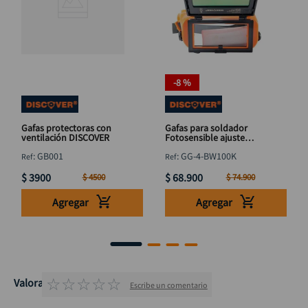
-
8 %
Gafas protectoras con
Gafas para soldador
ventilación DISCOVER
Fotosensible ajuste
perfecto DISCOVER
:
GB001
:
GG-4-BW100K
$
3900
$
68
.
900
$
4500
$
74
.
900
Agregar
Agregar
☆
☆
☆
☆
☆
Valoraciones
Escribe un comentario