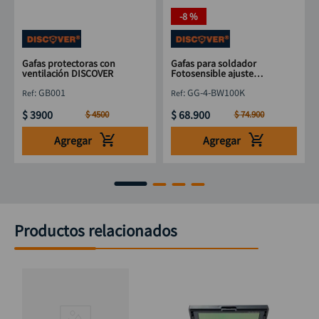
-
8 %
Gafas protectoras con
Gafas para soldador
ventilación DISCOVER
Fotosensible ajuste
perfecto DISCOVER
:
GB001
:
GG-4-BW100K
$
3900
$
68
.
900
$
4500
$
74
.
900
Agregar
Agregar
Productos relacionados