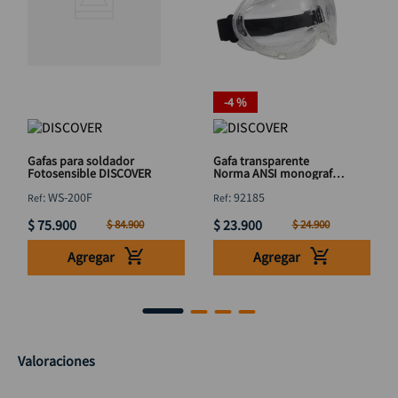
-
4 %
Gafas para soldador
Gafa transparente
Fotosensible DISCOVER
Norma ANSI monografa
lijar DISCOVER
:
WS-200F
:
92185
$
75
.
900
$
23
.
900
$
84
.
900
$
24
.
900
Agregar
Agregar
Valoraciones