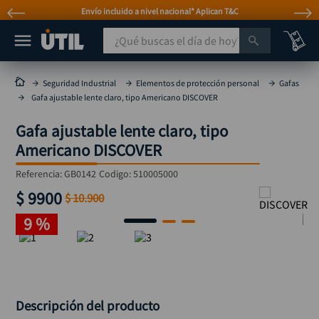
Envío incluido a nivel nacional* Aplican T&C
¿Qué buscas el día de hoy?
TÉRMINOS MÁS BUSCADOS
Seguridad Industrial
Elementos de protección personal
Gafas
Gafa ajustable lente claro, tipo Americano DISCOVER
taladro
1
.
Gafa ajustable lente claro, tipo
taladros pulidoras
2
.
Americano DISCOVER
compresor
3
.
Referencia
:
GB0142
Codigo:
510005000
sierra circular
4
.
$
9900
$
10
.
900
ruteadora
5
.
9 %
broca
6
.
hidrolavadora
7
.
rueda
8
.
taladro inalámbrico
9
.
Descripción del producto