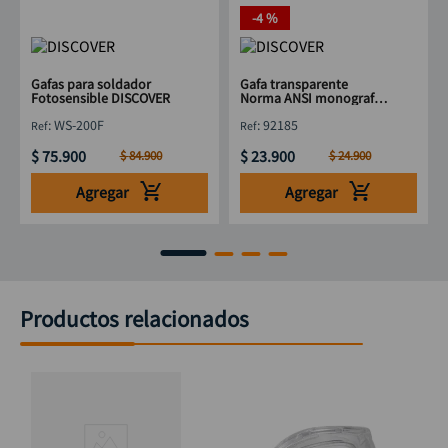
-
4 %
Gafas para soldador
Gafa transparente
Fotosensible DISCOVER
Norma ANSI monografa
lijar DISCOVER
:
WS-200F
:
92185
$
75
.
900
$
23
.
900
$
84
.
900
$
24
.
900
Agregar
Agregar
Productos relacionados