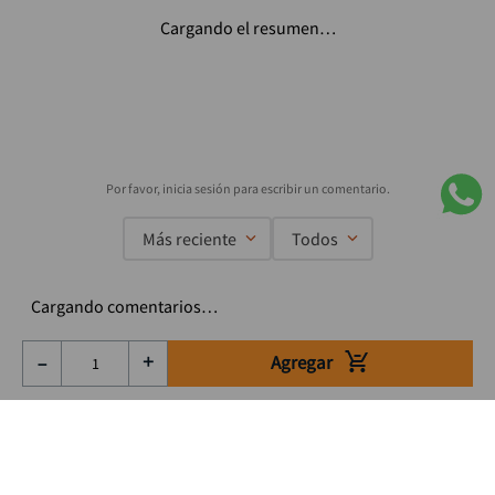
Cargando el resumen…
Más reciente
Todos
Cargando comentarios…
Agregar
－
＋
Suscríbete a nuestro Newsletter
Se el primero en enterarte de nuestras ofertas, lanzamientos y
consejos para tu trabajo