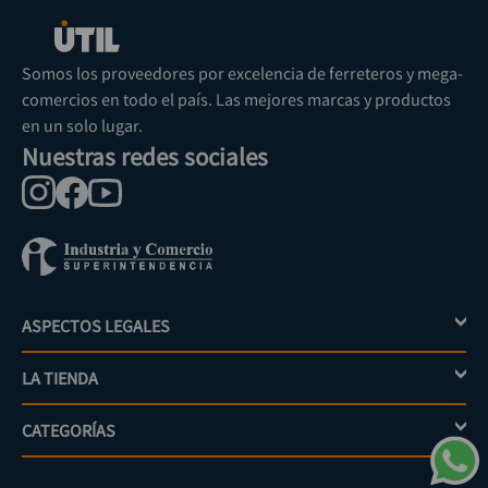
Somos los proveedores por excelencia de ferreteros y mega-
comercios en todo el país. Las mejores marcas y productos
en un solo lugar.
Nuestras redes sociales
ASPECTOS LEGALES
+
LA TIENDA
+
Política de tratamiento de datos personales
Aviso de privacidad
CATEGORÍAS
+
Mi cuenta
Términos y condiciones
Escríbenos
Políticas de distribución y despacho