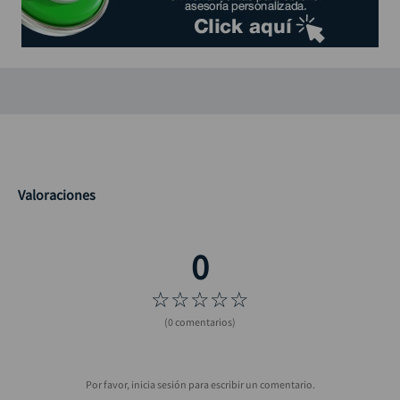
black decker
10
.
Valoraciones
☆
☆
☆
☆
☆
(0 comentarios)