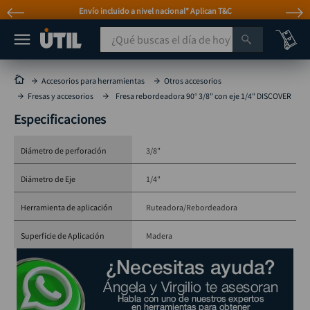
Envío incluido a nivel nacional* Aplican T&C
¿Qué buscas el día de hoy?
TÉRMINOS MÁS BUSCADOS
Accesorios para herramientas
Otros accesorios
Fresas y accesorios
Fresa rebordeadora 90° 3/8" con eje 1/4" DISCOVER
taladro
1
.
Especificaciones
taladros pulidoras
2
.
compresor
3
.
Diámetro de perforación
3/8"
llave
4
.
Diámetro de Eje
1/4"
combo
5
.
Herramienta de aplicación
Ruteadora/Rebordeadora
ruteadora
6
.
Superficie de Aplicación
Madera
sierra circular
7
.
broca
8
.
hidrolavadora
9
.