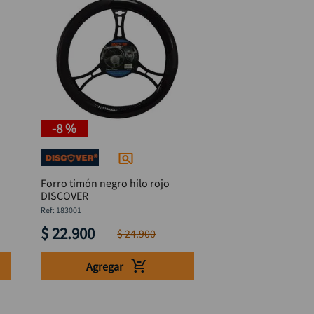
-
8 %
Forro timón negro hilo rojo
DISCOVER
:
183001
$
22
.
900
$
24
.
900
Agregar