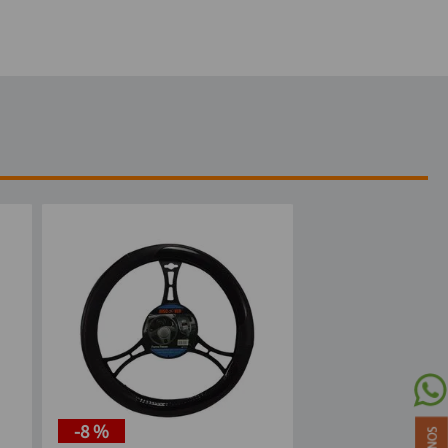
-
8 %