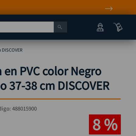
cm DISCOVER
 en PVC color Negro
do 37-38 cm DISCOVER
digo:
488015900
8 %