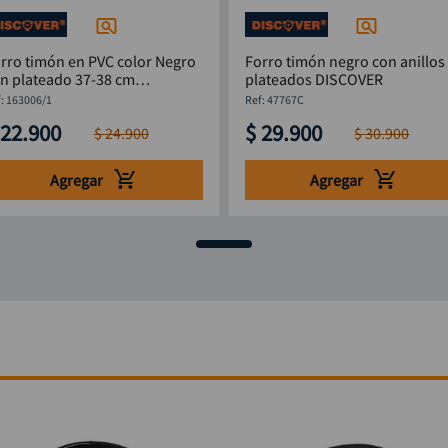
rro timón en PVC color Negro
Forro timón negro con anillos
n plateado 37-38 cm
plateados DISCOVER
ISCOVER
:
163006/1
:
47767C
22
.
900
$
29
.
900
$
24
.
900
$
30
.
900
Agregar
Agregar