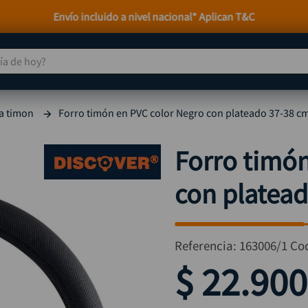
Envío incluido a nivel nacional* Aplican T&C
 de hoy?
TÉRMINOS MÁS BUSCADOS
a timon
Forro timón en PVC color Negro con plateado 37-38 
taladro
1
.
taladros pulidoras
2
.
Forro timón
compresor
3
.
con platea
sierra circular
4
.
ruteadora
5
.
broca
6
.
Referencia
:
163006/1
Co
hidrolavadora
7
.
$
22
.
900
rueda
8
.