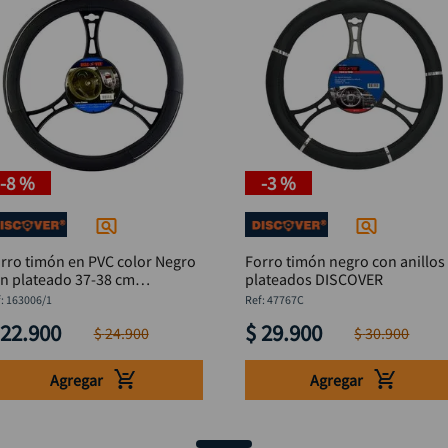
-
8 %
-
3 %
rro timón en PVC color Negro
Forro timón negro con anillos
n plateado 37-38 cm
plateados DISCOVER
ISCOVER
:
163006/1
:
47767C
22
.
900
$
29
.
900
$
24
.
900
$
30
.
900
Agregar
Agregar