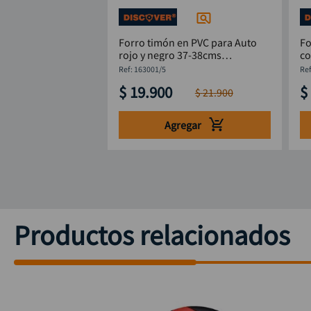
Forro timón en PVC para Auto
Fo
rojo y negro 37-38cms
co
DISCOVER
D
:
163001/5
$
19
.
900
$
$
21
.
900
Agregar
Productos relacionados