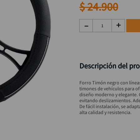
taladro inalámbrico
9
.
$
24
.
900
llave
10
.
－
＋
Descripción del pr
Forro Timón negro con línea
timones de vehículos para of
diseño moderno y elegante. G
evitando deslizamientos. Ade
De fácil instalación, se adap
alta calidad y resistencia.