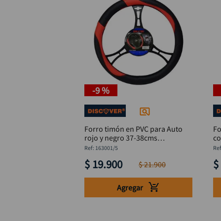
-
9 %
Forro timón en PVC para Auto
Fo
rojo y negro 37-38cms
co
DISCOVER
D
:
163001/5
$
19
.
900
$
$
21
.
900
Agregar