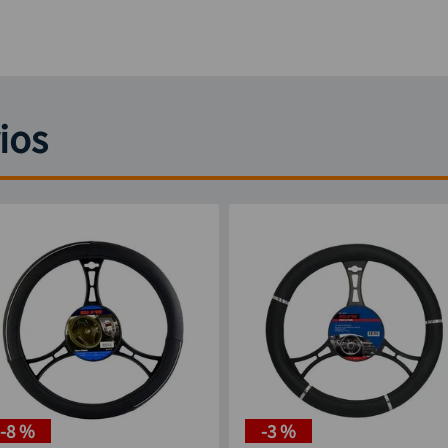
ios
-
8 %
-
3 %