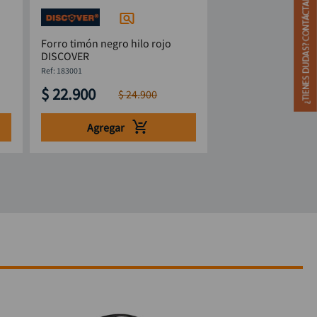
Forro timón negro hilo rojo
DISCOVER
:
183001
$
22
.
900
$
24
.
900
Agregar