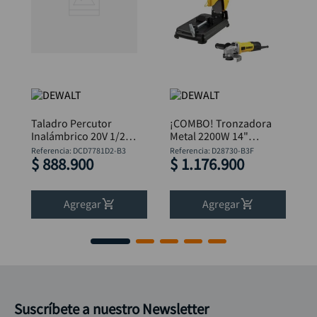
Taladro Percutor
¡COMBO! Tronzadora
Inalámbrico 20V 1/2”
Metal 2200W 14"
Brushless DeWalt
D28730 + Pulidora
Referencia
:
DCD7781D2-B3
Referencia
:
D28730-B3F
$
888
.
900
$
1
.
176
.
900
DCD7781D2-B3
4.1/2" DWE750-B3
DeWalt
Agregar
Agregar
Suscríbete a nuestro Newsletter