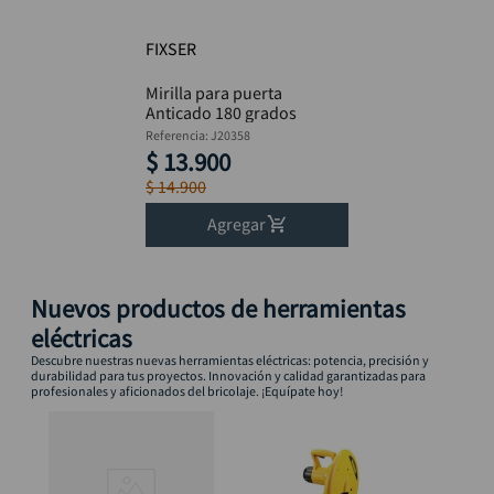
taladro inalámbrico
10
.
FIXSER
Mirilla para puerta
Anticado 180 grados
Referencia
:
J20358
$
13
.
900
$
14
.
900
Agregar
Nuevos productos de herramientas
eléctricas
Descubre nuestras nuevas herramientas eléctricas: potencia, precisión y
durabilidad para tus proyectos. Innovación y calidad garantizadas para
profesionales y aficionados del bricolaje. ¡Equípate hoy!