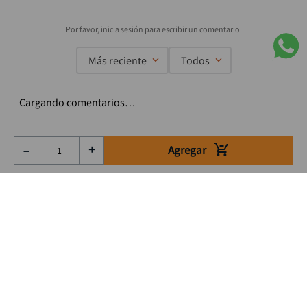
Más reciente
Todos
Cargando comentarios…
Agregar
－
＋
Suscríbete a nuestro Newsletter
Se el primero en enterarte de nuestras ofertas, lanzamientos y
consejos para tu trabajo
Acepto los Término y condiciones
Suscribirme