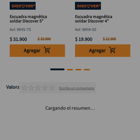
Escuadra magnética
Escuadra magnética
soldar Discover 5"
soldar Discover 4"
:
WH5-75
:
WH4-50
$
31
.
900
$
19
.
900
$
33
.
900
$
21
.
900
Agregar
Agregar
☆
☆
☆
☆
☆
Valoraciones
Escribe un comentario
Cargando el resumen…