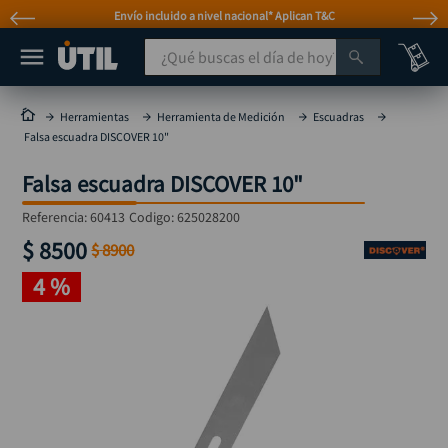
Envío incluido a nivel nacional* Aplican T&C
¿Qué buscas el día de hoy?
TÉRMINOS MÁS BUSCADOS
Herramientas
Herramienta de Medición
Escuadras
Falsa escuadra DISCOVER 10"
taladro
1
.
Falsa escuadra DISCOVER 10"
taladros pulidoras
2
.
compresor
3
.
Referencia
:
60413
Codigo:
625028200
$
8500
llave
$
8900
4
.
4 %
combo
5
.
ruteadora
6
.
sierra circular
7
.
broca
8
.
hidrolavadora
9
.