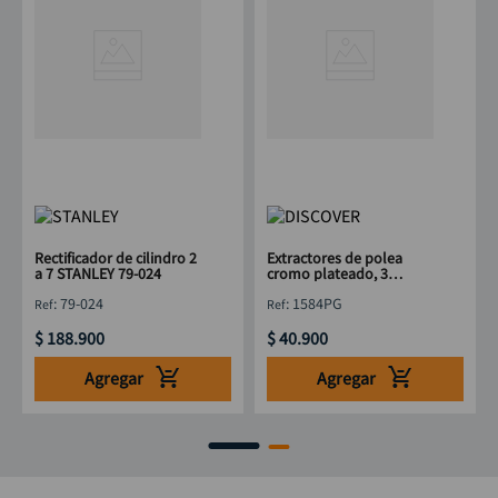
Rectificador de cilindro 2
Extractores de polea
a 7 STANLEY 79-024
cromo plateado, 3
brazos 4" DISCOVER
:
79-024
:
1584PG
$
188
.
900
$
40
.
900
Agregar
Agregar