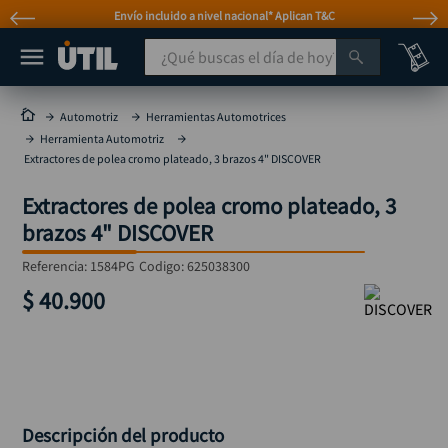
Envío incluido a nivel nacional* Aplican T&C
¿Qué buscas el día de hoy?
TÉRMINOS MÁS BUSCADOS
Automotriz
Herramientas Automotrices
Herramienta Automotriz
taladro
1
.
Extractores de polea cromo plateado, 3 brazos 4" DISCOVER
taladros pulidoras
2
.
Extractores de polea cromo plateado, 3
compresor
3
.
brazos 4" DISCOVER
sierra circular
4
.
Referencia
:
1584PG
Codigo:
625038300
ruteadora
5
.
$
40
.
900
broca
6
.
hidrolavadora
7
.
rueda
8
.
taladro inalámbrico
9
.
Descripción del producto