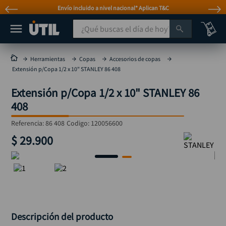
Envío incluido a nivel nacional* Aplican T&C
¿Qué buscas el día de hoy?
TÉRMINOS MÁS BUSCADOS
Herramientas
Copas
Accesorios de copas
Extensión p/Copa 1/2 x 10" STANLEY 86 408
taladro
1
.
Extensión p/Copa 1/2 x 10" STANLEY 86
taladros pulidoras
2
.
408
compresor
3
.
Referencia
:
86 408
Codigo:
120056600
sierra circular
4
.
$
29
.
900
ruteadora
5
.
broca
6
.
hidrolavadora
7
.
rueda
8
.
taladro inalámbrico
9
.
Descripción del producto