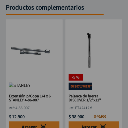
Productos complementarios
-
5 %
Extensión p/Copa 1/4 x 6
Palanca de fuerza
STANLEY 4-86-007
DISCOVER 1/2"x12"
:
4-86-007
:
FT42412M
$
12
.
900
$
38
.
900
$
40
.
900
Agregar
Agregar