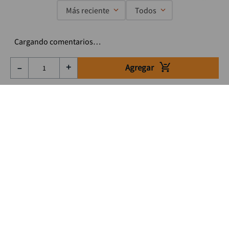
Más reciente
Todos
Cargando comentarios…
Agregar
－
＋
Suscríbete a nuestro Newsletter
Se el primero en enterarte de nuestras ofertas, lanzamientos y
consejos para tu trabajo
Acepto los Término y condiciones
Suscribirme
Medios de pago