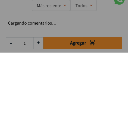
Más reciente
Todos
Cargando comentarios…
Agregar
－
＋
Suscríbete a nuestro Newsletter
Se el primero en enterarte de nuestras ofertas, lanzamientos y
consejos para tu trabajo
Acepto los Término y condiciones
Suscribirme
Medios de pago