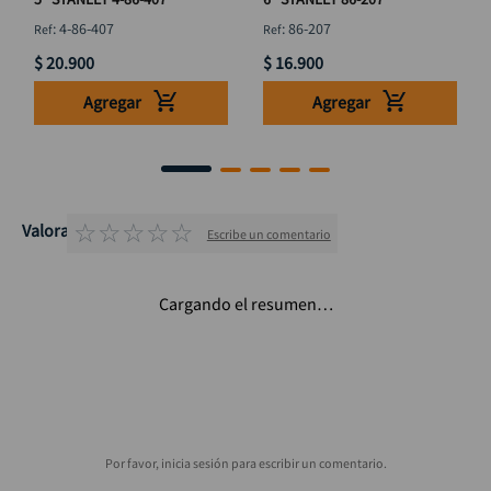
:
4-86-407
:
86-207
$
20
.
900
$
16
.
900
Agregar
Agregar
☆
☆
☆
☆
☆
Valoraciones
Escribe un comentario
Cargando el resumen…